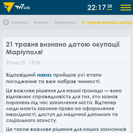
22
17
38
Головна
Новини
Маріуполь
21 травня визнано датою 
21 травня визнано датою окупації
Маріуполя!
29
кві
'25
, 19:06
Відповідний
наказ
пройшов усі етапи
погодження та вже набрав чинності.
Це важливе рішення для нашої громади — воно
відновлює справедливість для тих, хто зазнав
поранень під час захоплення міста. Відтепер
люди мають законне право на оформлення
інвалідності, доступ до медичної допомоги та
соціального захисту.
Це також важливе рішення для наших захисників