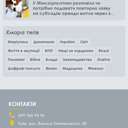
У Мінсоцполітики розповіли чи
потрібно подавати повторно заяву
на субсидію оренди житла через 6
місяців
Хмара тегів
Маріуполь
Донеччина
Україна
Світ
Життя в окупації
ВПО
Наші за кордоном
Вільні
Полонені
Війна
Влада
Законодавство
Освіта
Цифрові послуги
Бізнес
Медицина
Фінанси
КОНТАКТИ
099 760 94 96
Київ
вул. Василя Липківського, 45