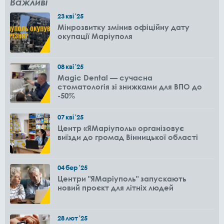
Важливі
23
кві
'25
Мінрозвитку змінив офіційну дату
окупації Маріуполя
08
кві
'25
Magic Dental — сучасна
стоматологія зі знижками для ВПО до
-50%
07
кві
'25
Центр «ЯМаріуполь» організовує
виїзди до громад Вінницької області
04
бер
'25
Центри "ЯМаріуполь" запускають
новий проєкт для літніх людей
28
лют
'25