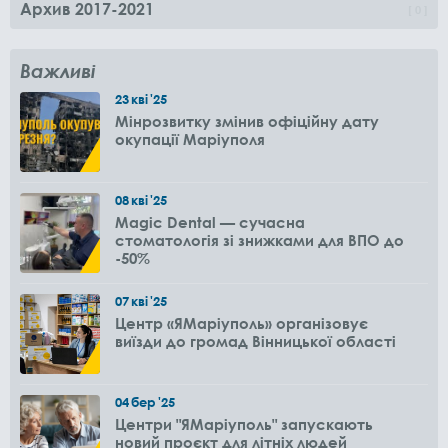
Архив 2017-2021
0
Важливі
23
кві
'25
Мінрозвитку змінив офіційну дату
окупації Маріуполя
08
кві
'25
Magic Dental — сучасна
стоматологія зі знижками для ВПО до
-50%
07
кві
'25
Центр «ЯМаріуполь» організовує
виїзди до громад Вінницької області
04
бер
'25
Центри "ЯМаріуполь" запускають
новий проєкт для літніх людей