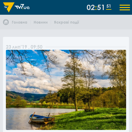
02
51
51
Головна
Новини
Яскраві події
23
лип
'19
, 09:50