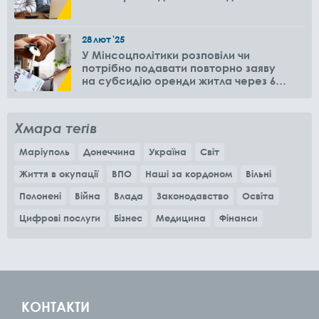
28
лют
'25
У Мінсоцполітики розповіли чи
потрібно подавати повторно заяву
на субсидію оренди житла через 6
місяців
Хмара тегів
Маріуполь
Донеччина
Україна
Світ
Життя в окупації
ВПО
Наші за кордоном
Вільні
Полонені
Війна
Влада
Законодавство
Освіта
Цифрові послуги
Бізнес
Медицина
Фінанси
КОНТАКТИ