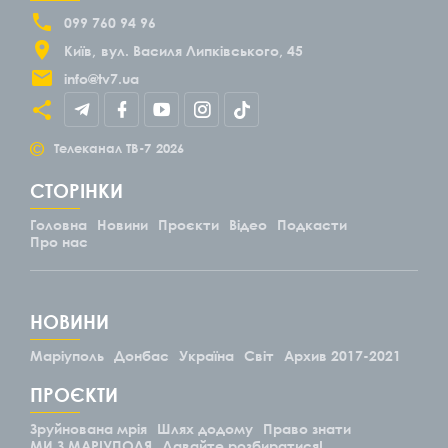
099 760 94 96
Київ
вул. Василя Липківського, 45
info@tv7.ua
©
Телеканал ТВ-7
2026
СТОРІНКИ
Головна
Новини
Проєкти
Відео
Подкасти
Про нас
НОВИНИ
Маріуполь
Донбас
Україна
Світ
Архив 2017-2021
ПРОЄКТИ
Зруйнована мрія
Шлях додому
Право знати
МИ З МАРІУПОЛЯ
Давайте розбиратися!