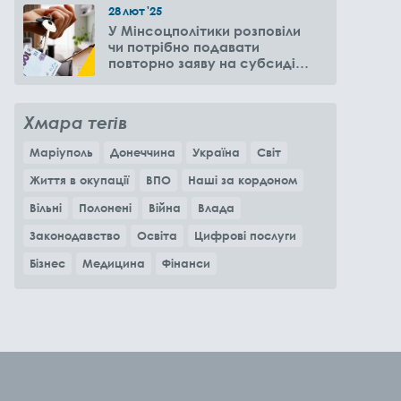
28
лют
'25
У Мінсоцполітики розповіли
чи потрібно подавати
повторно заяву на субсидію
оренди житла через 6
місяців
Хмара тегів
Маріуполь
Донеччина
Україна
Світ
Життя в окупації
ВПО
Наші за кордоном
Вільні
Полонені
Війна
Влада
Законодавство
Освіта
Цифрові послуги
Бізнес
Медицина
Фінанси