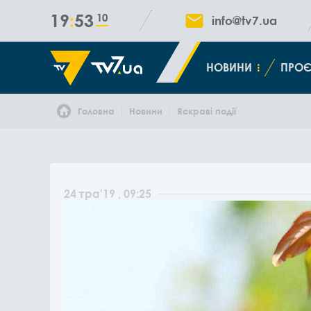
19
53
10
info@tv7.ua
НОВИНИ
ПРОЄ
Головна
Новини
Яскраві події
24
тра
'19
, 09:25