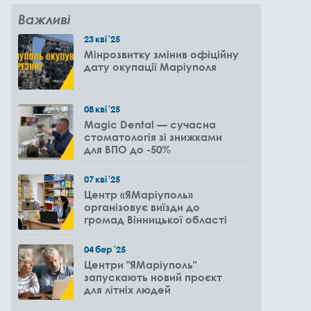
Важливі
23
кві
'25
Мінрозвитку змінив офіційну
дату окупації Маріуполя
08
кві
'25
Magic Dental — сучасна
стоматологія зі знижками
для ВПО до -50%
07
кві
'25
Центр «ЯМаріуполь»
організовує виїзди до
громад Вінницької області
04
бер
'25
Центри "ЯМаріуполь"
запускають новий проєкт
для літніх людей