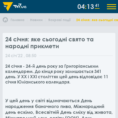
04
13
41
Головна
Новини
Яскраві події
24 січня: яке сьогодні 
24 січня: яке сьогодні свято та
народні прикмети
24
січ
'22
, 08:50
24 січня - 24-й день року за Григоріанським
календарем. До кінця року залишається 341
день. У XX і XXI століттях цей день відповідає 11
січня Юліанського календаря.
У цей день у світі відзначаються День
народження баночного пива, Міжнародний
день ескімо, Всесвітній День сміху від живота,
Міжнародний день освіти (ООН), День