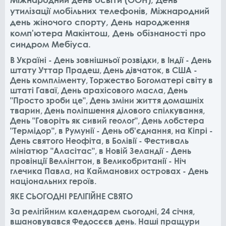
утилізації мобільних телефонів, Міжнародний
день жіночого спорту, День народження
комп'ютера Макінтош, День обізнаності про
синдром Мебіуса.
В Україні - День зовнішньої розвідки, в Індії - День
штату Уттар Прадеш, День дівчаток, в США -
День компліменту, Торжество Богоматері світу в
штаті Гаваї, День арахісового масла, День
"Просто зроби це", День зміни життя домашніх
тварин, День поліпшення ділового спілкування,
День "Говоріть як сивий геолог", День лобстера
"Термідор", в Румунії - День об'єднання, на Кіпрі -
День святого Неофіта, в Болівії - Фестиваль
мініатюр "Аласітас", в Новій Зеландії - День
провінції Веллінгтон, в Великобританії - Ніч
глечика Павла, на Кайманових островах - День
національних героїв.
ЯКЕ СЬОГОДНІ РЕЛІГІЙНЕ СВЯТО
За релігійним календарем сьогодні, 24 січня,
вшановувався Федосєєв день. Наші пращури