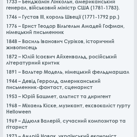
1733 – Бенджамін Лінкольн, американський
генерал, військовий міністр США (1781-1783).
1746 – Густав III, король Швеції (1771-1792 рр.)
1776 – Ернст Теодор Вільгельм Амадей Гофман,
німецький письменник
1848 – Василь Іванович Суріков, історичний
живописець
1872 – Юлій Ісаєвич Айхенвальд, російський
літературний критик
1891 – Вальтер Модель, німецький фельдмаршал
1944 – Девід Герролд, американський
письменник-фантаст, сценарист
1953 – Юрій Башмет, альтист та диригент
1968 – Міхаель Кіске, музикант, ексвокаліст гурту
Helloween
1969 – Дідюля Валерій, сучасний композитор та
гітарист
1973 – Андрій Новак, український економіст