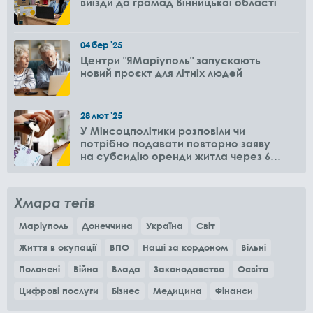
виїзди до громад Вінницької області
04
бер
'25
Центри "ЯМаріуполь" запускають
новий проєкт для літніх людей
28
лют
'25
У Мінсоцполітики розповіли чи
потрібно подавати повторно заяву
на субсидію оренди житла через 6
місяців
Хмара тегів
Маріуполь
Донеччина
Україна
Світ
Життя в окупації
ВПО
Наші за кордоном
Вільні
Полонені
Війна
Влада
Законодавство
Освіта
Цифрові послуги
Бізнес
Медицина
Фінанси