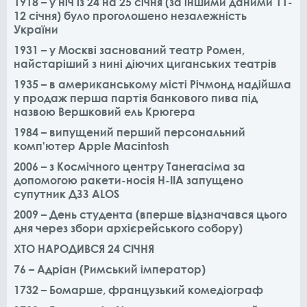
1918 – у ніч із 24 на 25 січня (за іншими даними 11-
12 січня) було проголошено незалежність
України
1931 – у Москві заснований театр Ромен,
найстаріший з нині діючих циганських театрів
1935 – в американському місті Річмонд надійшла
у продаж перша партія банкового пива під
назвою Вершковий ель Крюгера
1984 – випущений перший персональний
комп'ютер Apple Macintosh
2006 – з Космічного центру Танегасіма за
допомогою ракети-носія H-IIA запущено
супутник ДЗЗ ALOS
2009 – День студента (вперше відзначався цього
дня через збори архієрейського собору)
ХТО НАРОДИВСЯ 24 СІЧНЯ
76 – Адріан (Римський імператор)
1732 – Бомарше, французький комедіограф