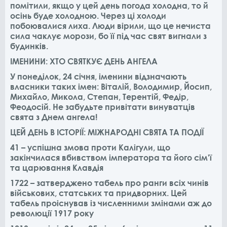
помітили, якщо у цей день погода холодна, то й
осінь буде холодною. Через ці холоди
побоювалися лиха. Люди вірили, що це нечиста
сила чаклує морози, бо її під час свят вигнали з
будинків.
ІМЕНИНИ: ХТО СВЯТКУЄ ДЕНЬ АНГЕЛА
У понеділок, 24 січня, іменини відзначають
власники таких імен: Віталій, Володимир, Йосип,
Михайло, Микола, Степан, Терентій, Федір,
Феодосій. Не забудьте привітати винуватців
свята з Днем ангела!
ЦЕЙ ДЕНЬ В ІСТОРІЇ: МІЖНАРОДНІ СВЯТА ТА ПОДІЇ
41 – успішна змова проти Калігули, що
закінчилася вбивством імператора та його сім'ї
та царювання Клавдія
1722 – затверджено табель про ранги всіх чинів
військових, статських та придворних. Цей
табель проіснував із численними змінами аж до
революції 1917 року