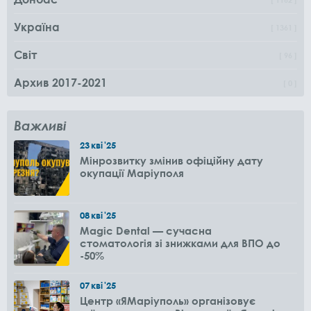
Україна
1361
Світ
96
Архив 2017-2021
0
Важливі
23
кві
'25
Мінрозвитку змінив офіційну дату
окупації Маріуполя
08
кві
'25
Magic Dental — сучасна
стоматологія зі знижками для ВПО до
-50%
07
кві
'25
Центр «ЯМаріуполь» організовує