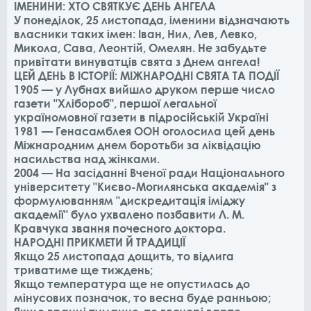
ІМЕНИНИ: ХТО СВЯТКУЄ ДЕНЬ АНГЕЛА
У понеділок, 25 листопада, іменини відзначають
власники таких імен: Іван, Нил, Лев, Левко,
Микола, Сава, Леонтій, Омелян. Не забудьте
привітати винуватців свята з Днем ангела!
ЦЕЙ ДЕНЬ В ІСТОРІЇ: МІЖНАРОДНІ СВЯТА ТА ПОДІЇ
1905 — у Лубнах вийшло друком перше число
газети "Хлібороб", першої легальної
україномовної газети в підросійській Україні
1981 — Генасамблея ООН оголосила цей день
Міжнародним днем боротьби за ліквідацію
насильства над жінками.
2004 — На засіданні Вченої ради Національного
університету "Києво-Могилянська академія" з
формулюванням "дискредитація іміджу
академії" було ухвалено позбавити Л. М.
Кравчука звання почесного доктора.
НАРОДНІ ПРИКМЕТИ Й ТРАДИЦІЇ
Якщо 25 листопада дощить, то відлига
триватиме ще тиждень;
Якщо температура ще не опустилась до
мінусових позначок, то весна буде ранньою;