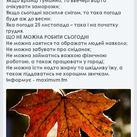
Якщо вранці туманно, то ввечері варто
очікувати заморозки;
Якщо сьогодні засипле снігом, то така погода
буде аж до весни:
Яка погода 25 листопада – така і на початку
грудня.
ЩО НЕ МОЖНА РОБИТИ СЬОГОДНІ
Не можна лаятися та ображати людей навколо;
Не можна забувати про сніданок;
Не можна займатись важкою фізичною
роботою, а також працювати у городі;
Не можна їсти надто жирну та шкідливу їжу, а
також піддаватись не хорошим звичкам.
Інформує - maximum.fm