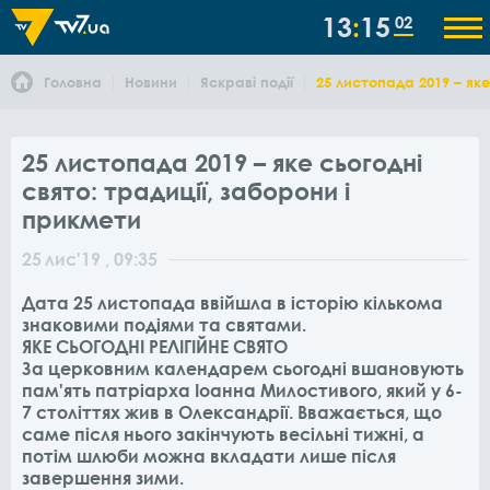
13
15
02
Головна
Новини
Яскраві події
25 листопада 2019 – яке
25 листопада 2019 – яке сьогодні
свято: традиції, заборони і
прикмети
25
лис
'19
, 09:35
Дата 25 листопада ввійшла в історію кількома
знаковими подіями та святами.
ЯКЕ СЬОГОДНІ РЕЛІГІЙНЕ СВЯТО
За церковним календарем сьогодні вшановують
пам'ять патріарха Іоанна Милостивого, який у 6-
7 століттях жив в Олександрії. Вважається, що
саме після нього закінчують весільні тижні, а
потім шлюби можна вкладати лише після
завершення зими.