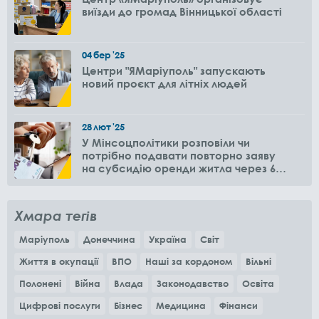
виїзди до громад Вінницької області
04
бер
'25
Центри "ЯМаріуполь" запускають
новий проєкт для літніх людей
28
лют
'25
У Мінсоцполітики розповіли чи
потрібно подавати повторно заяву
на субсидію оренди житла через 6
місяців
Хмара тегів
Маріуполь
Донеччина
Україна
Світ
Життя в окупації
ВПО
Наші за кордоном
Вільні
Полонені
Війна
Влада
Законодавство
Освіта
Цифрові послуги
Бізнес
Медицина
Фінанси