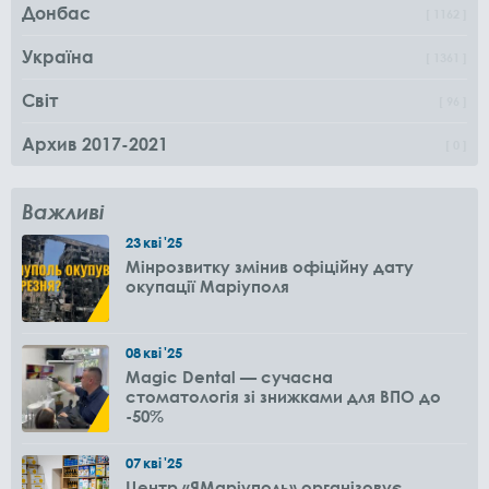
Донбас
1162
Україна
1361
Світ
96
Архив 2017-2021
0
Важливі
23
кві
'25
Мінрозвитку змінив офіційну дату
окупації Маріуполя
08
кві
'25
Magic Dental — сучасна
стоматологія зі знижками для ВПО до
-50%
07
кві
'25
Центр «ЯМаріуполь» організовує