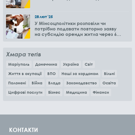
28
лют
'25
У Мінсоцполітики розповіли чи
потрібно подавати повторно заяву
на субсидію оренди житла через 6
місяців
Хмара тегів
Маріуполь
Донеччина
Україна
Світ
Життя в окупації
ВПО
Наші за кордоном
Вільні
Полонені
Війна
Влада
Законодавство
Освіта
Цифрові послуги
Бізнес
Медицина
Фінанси
КОНТАКТИ