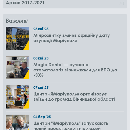
Архив 2017-2021
0
Важливі
23
кві
'25
Мінрозвитку змінив офіційну дату
окупації Маріуполя
08
кві
'25
Magic Dental — сучасна
стоматологія зі знижками для ВПО до
-50%
07
кві
'25
Центр «ЯМаріуполь» організовує
виїзди до громад Вінницької області
04
бер
'25
Центри "ЯМаріуполь" запускають
новий проєкт для літніх людей