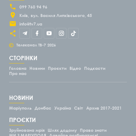
099 760 94 96
Київ
вул. Василя Липківського, 45
info@tv7.ua
©
Телеканал ТВ-7
2026
СТОРІНКИ
Головна
Новини
Проєкти
Відео
Подкасти
Про нас
НОВИНИ
Маріуполь
Донбас
Україна
Світ
Архив 2017-2021
ПРОЄКТИ
Зруйнована мрія
Шлях додому
Право знати
МИ З МАРІУПОЛЯ
Давайте розбиратися!