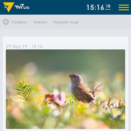
15
16
18
Головна
Новини
Яскраві події
29
бер
'19
, 10:10