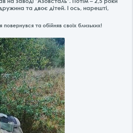
в на заводі "Азовсталь". Потім – 2,5 роки
ружина та двоє дітей. І ось, нарешті,
повернувся та обійняв своїх близьких!