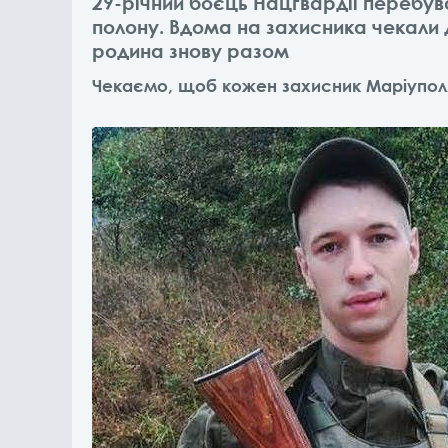
29-річний боєць Нацгвардії перебува
полону. Вдома на захисника чекали д
родина знову разом
Чекаємо, щоб кожен захисник Маріуполя 