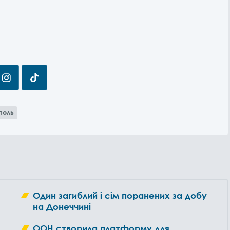
поль
Один загиблий і сім поранених за добу
на Донеччині
ООН створила платформу для