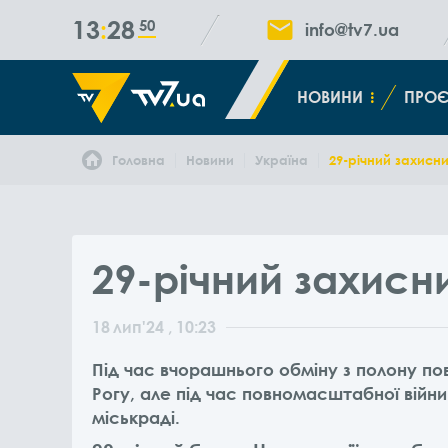
13
28
50
info@tv7.ua
НОВИНИ
ПРОЄ
Головна
Новини
Україна
29-річний захисн
29-річний захисн
18
лип
'24
, 10:23
Під час вчорашнього обміну з полону п
Рогу, але під час повномасштабної війни
міськраді.