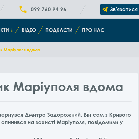
099 760 94 96
Зв'язатися
КТИ
ВІДЕО
ПОДКАСТИ
ПРО НАС
ик Маріуполя вдома
ик Маріуполя вдома
овернувся Дмитро Задорожний. Він сам з Кривого
 опинився на захисті Маріуполя, повідомили у