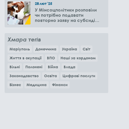
28
лют
'25
У Мінсоцполітики розповіли
чи потрібно подавати
повторно заяву на субсидію
оренди житла через 6
місяців
Хмара тегів
Маріуполь
Донеччина
Україна
Світ
Життя в окупації
ВПО
Наші за кордоном
Вільні
Полонені
Війна
Влада
Законодавство
Освіта
Цифрові послуги
Бізнес
Медицина
Фінанси