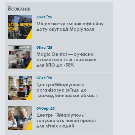
Важливі
23
кві
'25
Мінрозвитку змінив офіційну
дату окупації Маріуполя
08
кві
'25
Magic Dental — сучасна
стоматологія зі знижками
для ВПО до -50%
07
кві
'25
Центр «ЯМаріуполь»
організовує виїзди до
громад Вінницької області
04
бер
'25
Центри "ЯМаріуполь"
запускають новий проєкт
для літніх людей