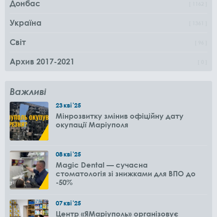
Донбас
1162
Україна
1361
Світ
96
Архив 2017-2021
0
Важливі
23
кві
'25
Мінрозвитку змінив офіційну дату
окупації Маріуполя
08
кві
'25
Magic Dental — сучасна
стоматологія зі знижками для ВПО до
-50%
07
кві
'25
Центр «ЯМаріуполь» організовує