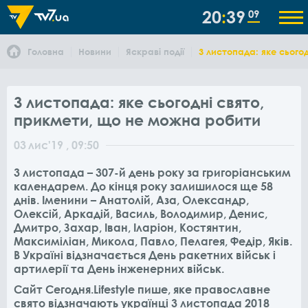
20
39
09
Головна
Новини
Яскраві події
3 листопада: яке сього
3 листопада: яке сьогодні свято,
прикмети, що не можна робити
03
лис
'19
, 09:50
3 листопада – 307-й день року за григоріанським
календарем. До кінця року залишилося ще 58
днів. Іменини – Анатолій, Аза, Олександр,
Олексій, Аркадій, Василь, Володимир, Денис,
Дмитро, Захар, Іван, Іларіон, Костянтин,
Максиміліан, Микола, Павло, Пелагея, Федір, Яків.
В Україні відзначається День ракетних військ і
артилерії та День інженерних військ.
Сайт Сегодня.Lifestyle пише, яке православне
свято відзначають українці 3 листопада 2018