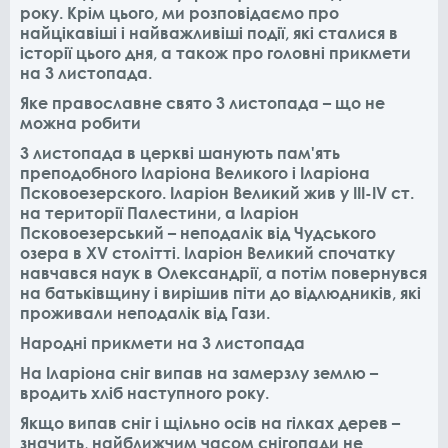
року. Крім цього, ми розповідаємо про
найцікавіші і найважливіші події, які сталися в
історії цього дня, а також про головні прикмети
на 3 листопада.
Яке православне свято 3 листопада – що не
можна робити
3 листопада в церкві шанують пам'ять
преподобного Іларіона Великого і Іларіона
Псковоезерского. Іларіон Великий жив у III-IV ст.
на території Палестини, а Іларіон
Псковоезерський – неподалік від Чудського
озера в XV столітті. Іларіон Великий спочатку
навчався наук в Олександрії, а потім повернувся
на батьківщину і вирішив піти до відлюдників, які
проживали неподалік від Гази.
Народні прикмети на 3 листопада
На Іларіона сніг випав на замерзлу землю –
вродить хліб наступного року.
Якщо випав сніг і щільно осів на гілках дерев –
значить, найближчим часом снігопади не