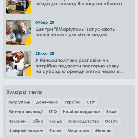
виїзди до громад Вінницької області
04
бер
'25
Центри "ЯМаріуполь" запускають
новий проєкт для літніх людей
28
лют
'25
У Мінсоцполітики розповіли чи
потрібно подавати повторно заяву
на субсидію оренди житла через 6
місяців
Хмара тегів
Маріуполь
Донеччина
Україна
Світ
Життя в окупації
ВПО
Наші за кордоном
Вільні
Полонені
Війна
Влада
Законодавство
Освіта
Цифрові послуги
Бізнес
Медицина
Фінанси