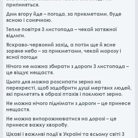
припиняться.
Дим вгору йде – погода, за прикметами, буде
ясною і сонячною.
Тепле повітря 3 листопада – чекай затяжної
відлиги.
Яскраво-червоний захід, а потім ще й ясне
зоряне небо – за прикметами, чекай морозу і
ясної погоди
Нічого не можна збирати з дороги 3 листопада –
це віщує нещастя.
Цього дня можна розсипати зерно на
перехресті, щоб задобрити душі мертвих людей,
які прилетять в образі птахів і поклюют зерно.
Не можна нічого піднімати з дороги – це принесе
нещастя.
Не можна випорожнюватися на дорозі – це
принесе важку хворобу.
Цікаві і важливі події в Україні та всьому світі 3