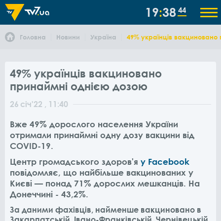
19
38
44
Головна
Новини
Україна
49% українців вакциновано
49% українців вакциновано
принаймні однією дозою
26
січ
'22
, 11:40
Вже 49%
дорослого населення України
отримали принаймні одну дозу вакцини від
COVID-19.
Центр громадського здоров'я
у Facebook
повідомляє, що найбільше вакцинованих у
Києві — понад 71% дорослих мешканців. На
Донеччині - 43,2%.
За даними фахівців, найменше вакциновано в
Закарпатській, Івано-Франківській, Чернівецькій