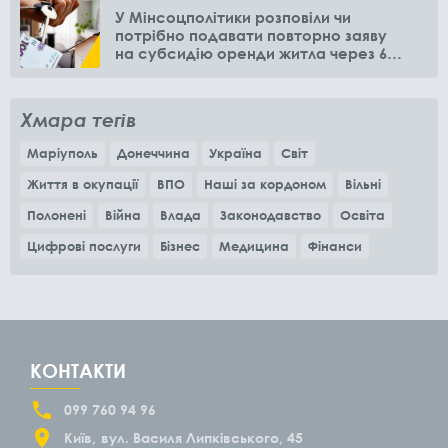
У Мінсоцполітики розповіли чи
потрібно подавати повторно заяву
на субсидію оренди житла через 6
місяців
Хмара тегів
Маріуполь
Донеччина
Україна
Світ
Життя в окупації
ВПО
Наші за кордоном
Вільні
Полонені
Війна
Влада
Законодавство
Освіта
Цифрові послуги
Бізнес
Медицина
Фінанси
КОНТАКТИ
099 760 94 96
Київ
вул. Василя Липківського, 45