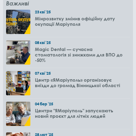
Важливі
23
кві
'25
Мінрозвитку змінив офіційну дату
окупації Маріуполя
08
кві
'25
Magic Dental — сучасна
стоматологія зі знижками для ВПО до
-50%
07
кві
'25
Центр «ЯМаріуполь» організовує
виїзди до громад Вінницької області
04
бер
'25
Центри "ЯМаріуполь" запускають
новий проєкт для літніх людей
28
лют
'25