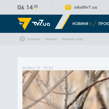
06
14
26
info@tv7.ua
НОВИНИ
ПРОЄ
Головна
Новини
Яскраві події
06
бер
'19
, 09:55