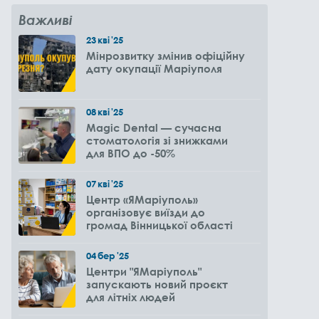
Важливі
23
кві
'25
Мінрозвитку змінив офіційну
дату окупації Маріуполя
08
кві
'25
Magic Dental — сучасна
стоматологія зі знижками
для ВПО до -50%
07
кві
'25
Центр «ЯМаріуполь»
організовує виїзди до
громад Вінницької області
04
бер
'25
Центри "ЯМаріуполь"
запускають новий проєкт
для літніх людей