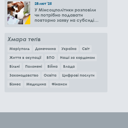
28
лют
'25
У Мінсоцполітики розповіли
чи потрібно подавати
повторно заяву на субсидію
оренди житла через 6
місяців
Хмара тегів
Маріуполь
Донеччина
Україна
Світ
Життя в окупації
ВПО
Наші за кордоном
Вільні
Полонені
Війна
Влада
Законодавство
Освіта
Цифрові послуги
Бізнес
Медицина
Фінанси