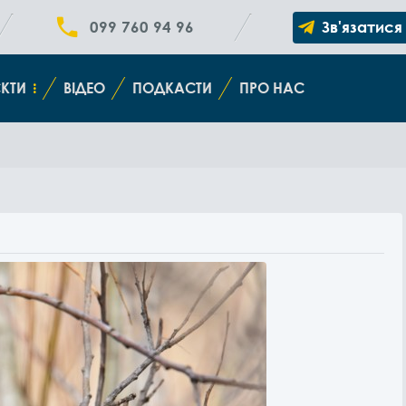
099 760 94 96
Зв'язатися
КТИ
ВІДЕО
ПОДКАСТИ
ПРО НАС