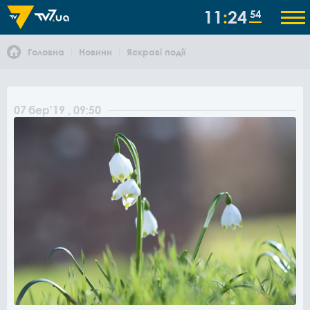
11
24
54
Головна
Новини
Яскраві події
07
бер
'19
, 09:50