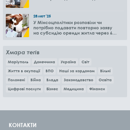
28
лют
'25
У Мінсоцполітики розповіли чи
потрібно подавати повторно заяву
на субсидію оренди житла через 6
місяців
Хмара тегів
Маріуполь
Донеччина
Україна
Світ
Життя в окупації
ВПО
Наші за кордоном
Вільні
Полонені
Війна
Влада
Законодавство
Освіта
Цифрові послуги
Бізнес
Медицина
Фінанси
КОНТАКТИ