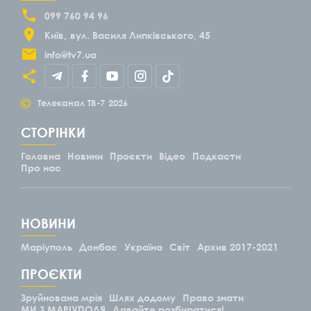
099 760 94 96
Київ
вул. Василя Липківського, 45
info@tv7.ua
©
Телеканал ТВ-7
2026
СТОРІНКИ
Головна
Новини
Проєкти
Відео
Подкасти
Про нас
НОВИНИ
Маріуполь
Донбас
Україна
Світ
Архив 2017-2021
ПРОЄКТИ
Зруйнована мрія
Шлях додому
Право знати
МИ З МАРІУПОЛЯ
Давайте розбиратися!