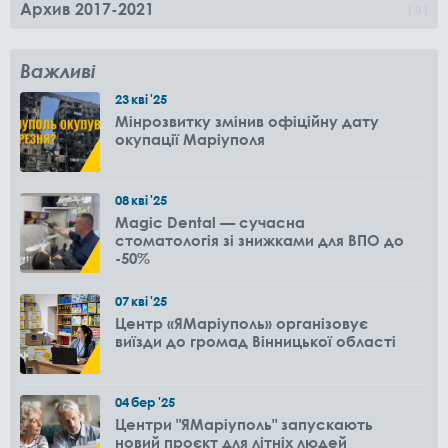
Архив 2017-2021
0
Важливі
23
кві
'25
Мінрозвитку змінив офіційну дату
окупації Маріуполя
08
кві
'25
Magic Dental — сучасна
стоматологія зі знижками для ВПО до
-50%
07
кві
'25
Центр «ЯМаріуполь» організовує
виїзди до громад Вінницької області
04
бер
'25
Центри "ЯМаріуполь" запускають
новий проєкт для літніх людей