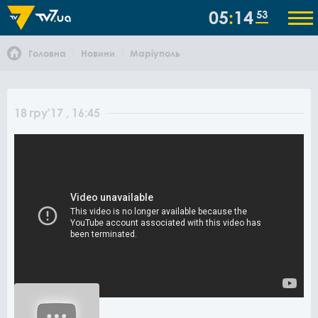
05
14
53
Головна
Новини
Маріуполь
18
гру
'17
, 16:45