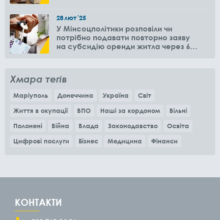
28
лют
'25
У Мінсоцполітики розповіли чи
потрібно подавати повторно заяву
на субсидію оренди житла через 6
місяців
Хмара тегів
Маріуполь
Донеччина
Україна
Світ
Життя в окупації
ВПО
Наші за кордоном
Вільні
Полонені
Війна
Влада
Законодавство
Освіта
Цифрові послуги
Бізнес
Медицина
Фінанси
КОНТАКТИ