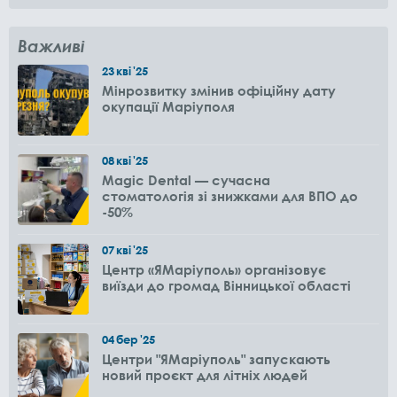
Важливі
23
кві
'25
Мінрозвитку змінив офіційну дату
окупації Маріуполя
08
кві
'25
Magic Dental — сучасна
стоматологія зі знижками для ВПО до
-50%
07
кві
'25
Центр «ЯМаріуполь» організовує
виїзди до громад Вінницької області
04
бер
'25
Центри "ЯМаріуполь" запускають
новий проєкт для літніх людей