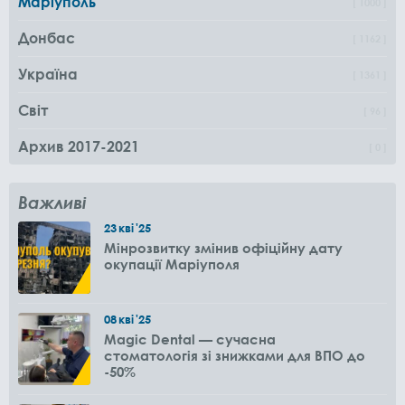
Маріуполь
1000
Донбас
1162
Україна
1361
Світ
96
Архив 2017-2021
0
Важливі
23
кві
'25
Мінрозвитку змінив офіційну дату
окупації Маріуполя
08
кві
'25
Magic Dental — сучасна
стоматологія зі знижками для ВПО до
-50%