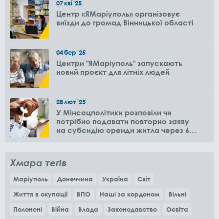
07
кві
'25
Центр «ЯМаріуполь» організовує
виїзди до громад Вінницької області
04
бер
'25
Центри "ЯМаріуполь" запускають
новий проєкт для літніх людей
28
лют
'25
У Мінсоцполітики розповіли чи
потрібно подавати повторно заяву
на субсидію оренди житла через 6
місяців
Хмара тегів
Маріуполь
Донеччина
Україна
Світ
Життя в окупації
ВПО
Наші за кордоном
Вільні
Полонені
Війна
Влада
Законодавство
Освіта