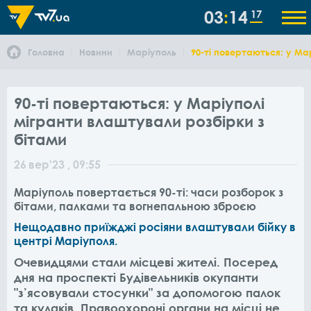
03
14
17
Головна
Новини
Маріуполь
90-ті повертаються: у Ма
90-ті повертаються: у Маріуполі
мігранти влаштували розбірки з
бітами
26
вер
'23
, 09:55
Маріуполь повертається 90-ті: часи розборок з
бітами, палками та вогнепальною зброєю
Нещодавно приїжджі росіяни влаштували бійку в
центрі Маріуполя.
Очевидцями стали місцеві жителі. Посеред
дня на проспекті Будівельників окупанти
"з’ясовували стосунки" за допомогою палок
та кулаків. Правоохороні органи на місці не