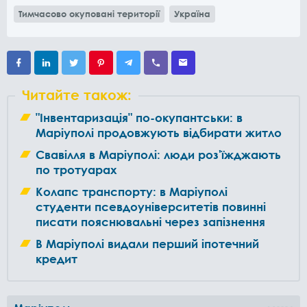
Тимчасово окуповані території
Україна
Читайте також:
"Інвентаризація" по-окупантськи: в
Маріуполі продовжують відбирати житло
Свавілля в Маріуполі: люди роз'їжджають
по тротуарах
Колапс транспорту: в Маріуполі
студенти псевдоуніверситетів повинні
писати пояснювальні через запізнення
В Маріуполі видали перший іпотечний
кредит