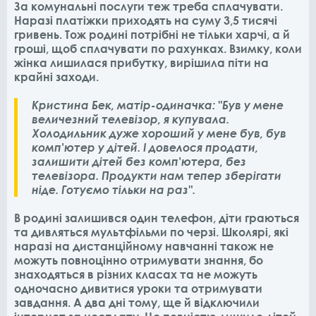
За комунальні послуги теж треба сплачувати.
Наразі платіжки приходять на суму 3,5 тисячі
гривень. Тож родині потрібні не тільки харчі, а й
гроші, щоб сплачувати по рахунках. Взимку, коли
жінка лишилася прибутку, вирішила піти на
крайні заходи.
Кристина Бек, матір-одиначка: "Був у мене
величезний телевізор, я купувала.
Холодильник дуже хороший у мене був, був
комп'ютер у дітей. І довелося продати,
залишити дітей без комп'ютера, без
телевізора. Продукти нам тепер зберігати
ніде. Готуємо тільки на раз".
В родині залишився один телефон, діти граються
та дивляться мультфільми по черзі. Школярі, які
наразі на дистанційному навчанні також не
можуть повноцінно отримувати знання, бо
знаходяться в різних класах та не можуть
одночасно дивитися уроки та отримувати
завдання. А два дні тому, ще й відключили