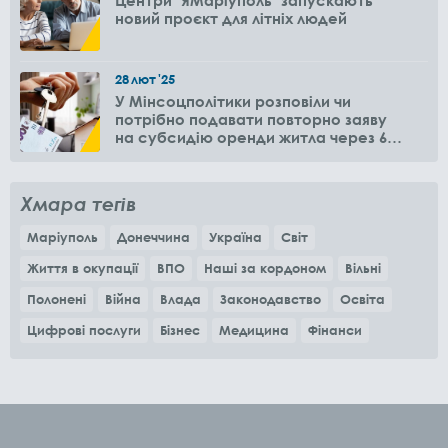
новий проєкт для літніх людей
28
лют
'25
У Мінсоцполітики розповіли чи
потрібно подавати повторно заяву
на субсидію оренди житла через 6
місяців
Хмара тегів
Маріуполь
Донеччина
Україна
Світ
Життя в окупації
ВПО
Наші за кордоном
Вільні
Полонені
Війна
Влада
Законодавство
Освіта
Цифрові послуги
Бізнес
Медицина
Фінанси