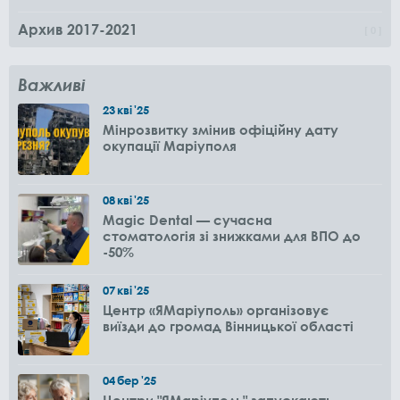
Архив 2017-2021
0
Важливі
23
кві
'25
Мінрозвитку змінив офіційну дату
окупації Маріуполя
08
кві
'25
Magic Dental — сучасна
стоматологія зі знижками для ВПО до
-50%
07
кві
'25
Центр «ЯМаріуполь» організовує
виїзди до громад Вінницької області
04
бер
'25
Центри "ЯМаріуполь" запускають