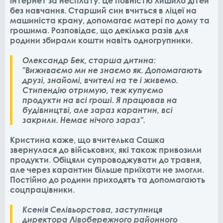
інтернет за несплату. Це повністю лишило дітей
без навчання. Старший син вчиться в ліцеї на
машиніста крану, допомагає матері по дому та
грошима. Розповідає, що декілька разів для
родини збирали кошти навіть одногрупники.
Олександр Бек, старша дитина:
"Виживаємо ми не знаємо як. Допомагають
друзі, знайомі, вчителі на те і живемо.
Стипендію отримую, теж купуємо
продукти на всі гроші. Я працював на
будівництві, але зараз карантин, всі
закрили. Немає нічого зараз".
Кристина каже, що вчителька Сашка
звернулася до військових, які також привозили
продукти. Обіцяли супроводжувати до травня,
але через карантин більше приїхати не змогли.
Постійно до родини приходять та допомагають
соцпрацівники.
Ксенія Селівьорстова, заступниця
директора Лівобережного районного