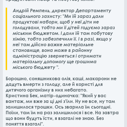
Андрій Ремпель, директор Департаменту
соціального захисту: "Ми їй зараз дали
продуктові набори, щоб у неї діти не
голодували, тобто ми її дітей годуємо зараз
міським бюджетом. І дали їй там побутову
хімію, тобто забезпечили її. І в разі, якщо у
неї там дійсно важке матеріальне
становище, вона може в районну
адміністрацію звернеться і отримати
матеріальну допомогу ще грошима
міського бюджету ".
Борошно, соняшникова олія, каші, макарони не
дадуть вмерти з голоду, але й користі для
дитячого організму в них небагато.
Кристина Бек, матір-одиначка: "Який у вас
вантаж, ми вже за ці дні з'їли. Ну не все, ну там
залишилося трошки. Ось зварила їм сьогодні.
Поїли, там їм на раз залишилося і все. На завтра
що вони будуть їсти, я взагалі не знаю. Без
поняття взагалі".