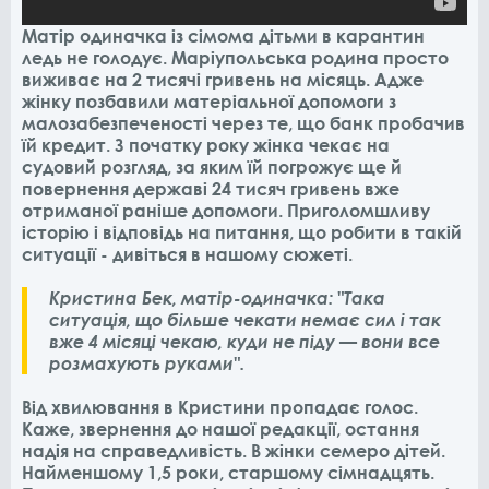
Матір одиначка із сімома дітьми в карантин
ледь не голодує. Маріупольська родина просто
виживає на 2 тисячі гривень на місяць. Адже
жінку позбавили матеріальної допомоги з
малозабезпеченості через те, що банк пробачив
їй кредит. З початку року жінка чекає на
судовий розгляд, за яким їй погрожує ще й
повернення державі 24 тисяч гривень вже
отриманої раніше допомоги. Приголомшливу
історію і відповідь на питання, що робити в такій
ситуації - дивіться в нашому сюжеті.
Кристина Бек, матір-одиначка: "Така
ситуація, що більше чекати немає сил і так
вже 4 місяці чекаю, куди не піду — вони все
розмахують руками".
Від хвилювання в Кристини пропадає голос.
Каже, звернення до нашої редакції, остання
надія на справедливість. В жінки семеро дітей.
Найменшому 1,5 роки, старшому сімнадцять.