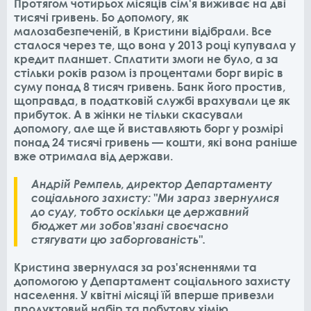
Протягом чотирьох місяців сім'я виживає на дві
тисячі гривень. Бо допомогу, як
малозабезпеченій, в Кристини відібрали. Все
сталося через те, що вона у 2013 році купувала у
кредит планшет. Сплатити змоги не було, а за
стільки років разом із процентами борг виріс в
суму понад 8 тисяч гривень. Банк його простив,
щоправда, в податковій службі врахували це як
прибуток. А в жінки не тільки скасували
допомогу, але ще й виставляють борг у розмірі
понад 24 тисячі гривень — кошти, які вона раніше
вже отримала від держави.
Андрій Ремпель, директор Департаменту
соціального захисту: "Ми зараз звернулися
до суду, тобто оскільки це державний
бюджет ми зобов'язані своєчасно
стягувати цю заборгованість".
Кристина звернулася за роз'ясненнями та
допомогою у Департамент соціального захисту
населення. У квітні місяці їй вперше привезли
продуктовий набір та побутову хімію.