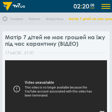
02
20
09
Головна
Новини
Маріуполь
Матір 7 дітей не має гро
Матір 7 дітей не має грошей на їжу
під час карантину (ВІДЕО)
17
кві
'20
, 21:01