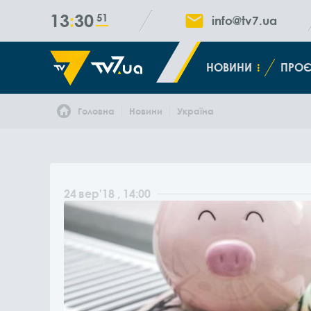
13
30
52
info@tv7.ua
НОВИНИ
ПРОЄ
Головна
Новини
Україна
24
вер
'18
, 14:00