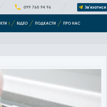
099 760 94 96
Зв'язатися
КТИ
ВІДЕО
ПОДКАСТИ
ПРО НАС