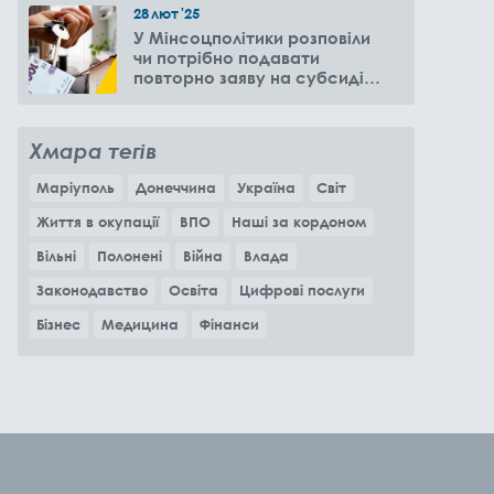
28
лют
'25
У Мінсоцполітики розповіли
чи потрібно подавати
повторно заяву на субсидію
оренди житла через 6
місяців
Хмара тегів
Маріуполь
Донеччина
Україна
Світ
Життя в окупації
ВПО
Наші за кордоном
Вільні
Полонені
Війна
Влада
Законодавство
Освіта
Цифрові послуги
Бізнес
Медицина
Фінанси