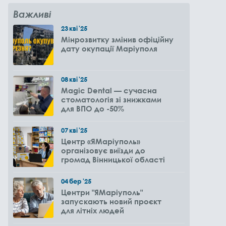
Важливі
23
кві
'25
Мінрозвитку змінив офіційну
дату окупації Маріуполя
08
кві
'25
Magic Dental — сучасна
стоматологія зі знижками
для ВПО до -50%
07
кві
'25
Центр «ЯМаріуполь»
організовує виїзди до
громад Вінницької області
04
бер
'25
Центри "ЯМаріуполь"
запускають новий проєкт
для літніх людей