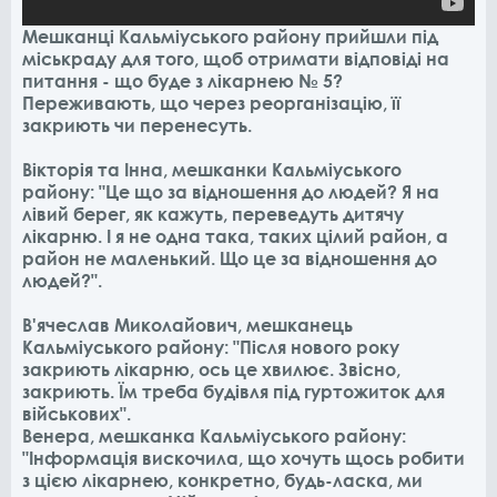
Мешканці Кальміуського району прийшли під
міськраду для того, щоб отримати відповіді на
питання - що буде з лікарнею № 5?
Переживають, що через реорганізацію, її
закриють чи перенесуть.
Вікторія та Інна, мешканки Кальміуського
району: "Це що за відношення до людей? Я на
лівий берег, як кажуть, переведуть дитячу
лікарню. І я не одна така, таких цілий район, а
район не маленький. Що це за відношення до
людей?".
В'ячеслав Миколайович, мешканець
Кальміуського району: "Після нового року
закриють лікарню, ось це хвилює. Звісно,
закриють. Їм треба будівля під гуртожиток для
військових".
Венера, мешканка Кальміуського району:
"Інформація вискочила, що хочуть щось робити
з цією лікарнею, конкретно, будь-ласка, ми