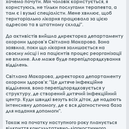
хочемо почути. Мій чоловік користується, я
користуюсь, не тільки послугами терапевта, а
там є і вузькі спеціалісти. Мене хвилює, щоб
територіально лікарня працювала за цією
адресою та в штатному складі".
До активістів вийшла директорка департаменту
охорони здоров'я Світлана Макарова. Вона
заявила, поки що лікарня залишається на
своєму місці і на пацієнтів процес реорганізації
не вплине. Але може буде перепідпорядкування
відділень.
Світлана Макарова, директорка департаменту
охорони здоров'я: "Це дитяче інфекційне
відділення, воно перепідпорядковується у
структуру, де створений дитячий інфекційний
центр. Куди швидкі везуть всіх діток, де надають
інтенсивну допомогу, де є вся діагностична база
для надання допомоги".
Також на початку наступного року планується
відкриття консультативно-діагностичного