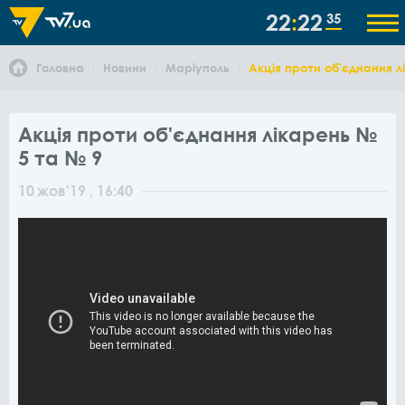
22
22
35
Головна
Новини
Маріуполь
Акція проти об'єднання л
Акція проти об'єднання лікарень №
5 та № 9
10
жов
'19
, 16:40