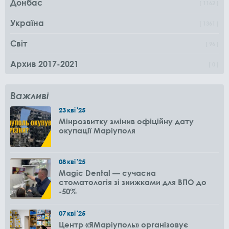
Донбас
1162
Україна
1361
Світ
96
Архив 2017-2021
0
Важливі
23
кві
'25
Мінрозвитку змінив офіційну дату
окупації Маріуполя
08
кві
'25
Magic Dental — сучасна
стоматологія зі знижками для ВПО до
-50%
07
кві
'25
Центр «ЯМаріуполь» організовує