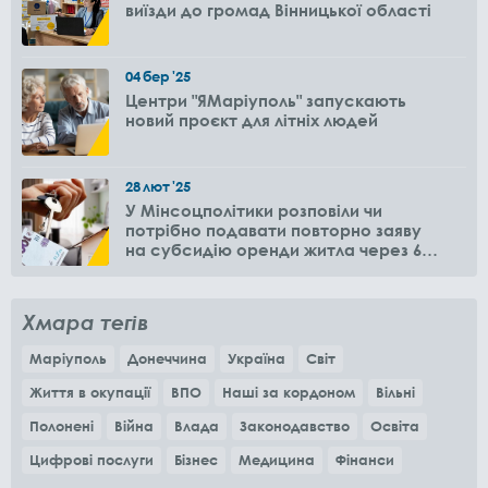
виїзди до громад Вінницької області
04
бер
'25
Центри "ЯМаріуполь" запускають
новий проєкт для літніх людей
28
лют
'25
У Мінсоцполітики розповіли чи
потрібно подавати повторно заяву
на субсидію оренди житла через 6
місяців
Хмара тегів
Маріуполь
Донеччина
Україна
Світ
Життя в окупації
ВПО
Наші за кордоном
Вільні
Полонені
Війна
Влада
Законодавство
Освіта
Цифрові послуги
Бізнес
Медицина
Фінанси