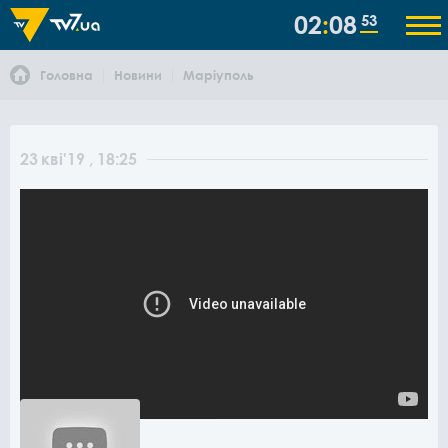
02
08
53
Головна
Новини
Маріуполь
23
кві
'19
, 18:25