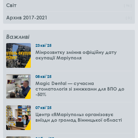
Світ
96
Архив 2017-2021
0
Важливі
23
кві
'25
Мінрозвитку змінив офіційну дату
окупації Маріуполя
08
кві
'25
Magic Dental — сучасна
стоматологія зі знижками для ВПО до
-50%
07
кві
'25
Центр «ЯМаріуполь» організовує
виїзди до громад Вінницької області