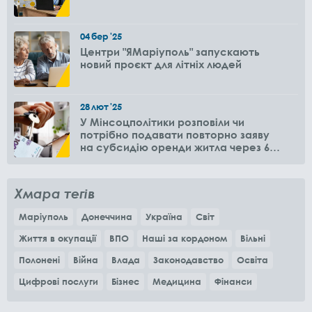
04
бер
'25
Центри "ЯМаріуполь" запускають
новий проєкт для літніх людей
28
лют
'25
У Мінсоцполітики розповіли чи
потрібно подавати повторно заяву
на субсидію оренди житла через 6
місяців
Хмара тегів
Маріуполь
Донеччина
Україна
Світ
Життя в окупації
ВПО
Наші за кордоном
Вільні
Полонені
Війна
Влада
Законодавство
Освіта
Цифрові послуги
Бізнес
Медицина
Фінанси