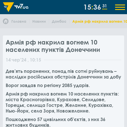
15
36
31
Головна
Новини
Донбас
Армія рф накрила вогнем 10
Армія рф накрила вогнем 10
населених пунктів Донеччини
14
чер
'24
, 10:15
Дев’ять поранених, понад пів сотні руйнувань –
наслідки російських обстрілів Донеччини за добу
Ворог завдав по регіону 2085 ударів.
Армія рф накрила вогнем 10 населених пунктів:
міста Красногорівка, Курахове, Селидове,
Торецьк, селища Гостре, Желанне, Курахівка,
Нью-Йорк, села Зоря, Новожеланне.
Пошкоджено 57 цивільних об’єктів, з них 36
житлових будинків.