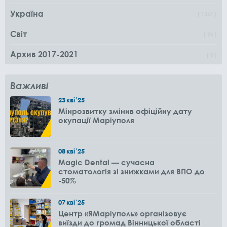
Україна
1361
Світ
96
Архив 2017-2021
0
Важливі
23
кві
'25
Мінрозвитку змінив офіційну дату
окупації Маріуполя
08
кві
'25
Magic Dental — сучасна
стоматологія зі знижками для ВПО до
-50%
07
кві
'25
Центр «ЯМаріуполь» організовує
виїзди до громад Вінницької області