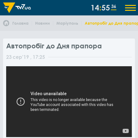
14
55
36
Головна
Новини
Маріуполь
Автопробіг до Дня прапо
Автопробіг до Дня прапора
23
сер
'19
, 17:25