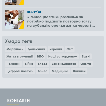
28
лют
'25
У Мінсоцполітики розповіли чи
потрібно подавати повторно заяву
на субсидію оренди житла через 6
місяців
Хмара тегів
Маріуполь
Донеччина
Україна
Світ
Життя в окупації
ВПО
Наші за кордоном
Вільні
Полонені
Війна
Влада
Законодавство
Освіта
Цифрові послуги
Бізнес
Медицина
Фінанси
КОНТАКТИ