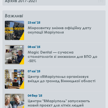
Архив 2017-2021
0
Важливі
23
кві
'25
Мінрозвитку змінив офіційну дату
окупації Маріуполя
08
кві
'25
Magic Dental — сучасна
стоматологія зі знижками для ВПО до
-50%
07
кві
'25
Центр «ЯМаріуполь» організовує
виїзди до громад Вінницької області
04
бер
'25
Центри "ЯМаріуполь" запускають
новий проєкт для літніх людей