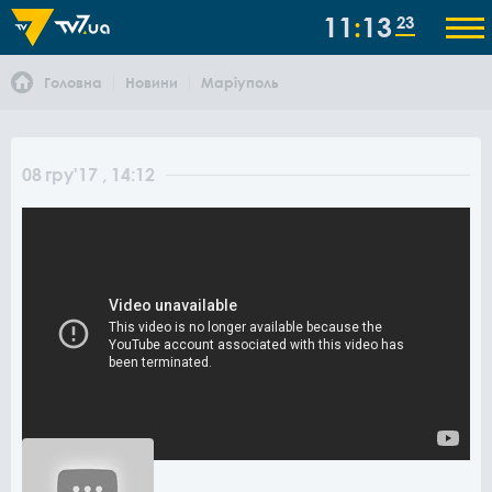
11
13
23
Головна
Новини
Маріуполь
08
гру
'17
, 14:12