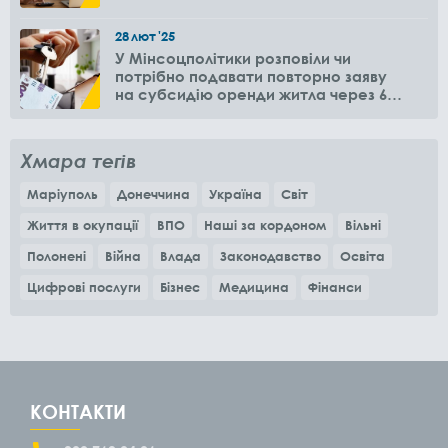
28
лют
'25
У Мінсоцполітики розповіли чи
потрібно подавати повторно заяву
на субсидію оренди житла через 6
місяців
Хмара тегів
Маріуполь
Донеччина
Україна
Світ
Життя в окупації
ВПО
Наші за кордоном
Вільні
Полонені
Війна
Влада
Законодавство
Освіта
Цифрові послуги
Бізнес
Медицина
Фінанси
КОНТАКТИ