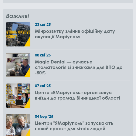
Важливі
23
кві
'25
Мінрозвитку змінив офіційну дату
окупації Маріуполя
08
кві
'25
Magic Dental — сучасна
стоматологія зі знижками для ВПО до
-50%
07
кві
'25
Центр «ЯМаріуполь» організовує
виїзди до громад Вінницької області
04
бер
'25
Центри "ЯМаріуполь" запускають
новий проєкт для літніх людей