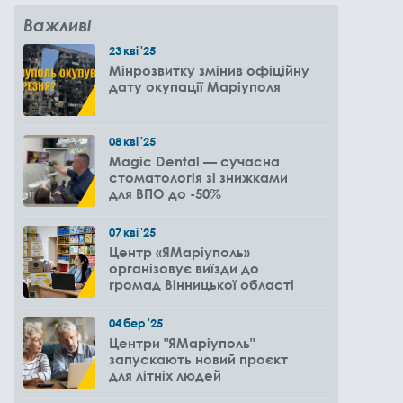
Важливі
23
кві
'25
Мінрозвитку змінив офіційну
дату окупації Маріуполя
08
кві
'25
Magic Dental — сучасна
стоматологія зі знижками
для ВПО до -50%
07
кві
'25
Центр «ЯМаріуполь»
організовує виїзди до
громад Вінницької області
04
бер
'25
Центри "ЯМаріуполь"
запускають новий проєкт
для літніх людей