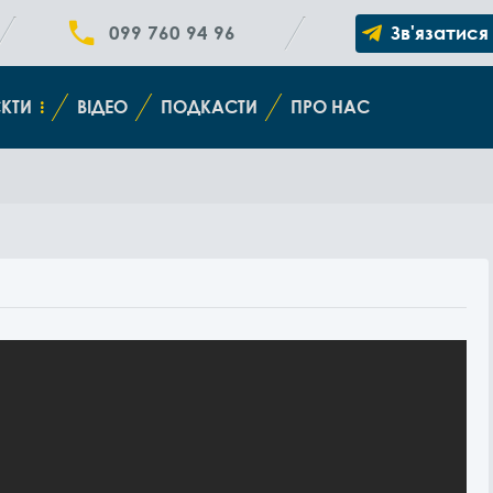
099 760 94 96
Зв'язатися
КТИ
ВІДЕО
ПОДКАСТИ
ПРО НАС