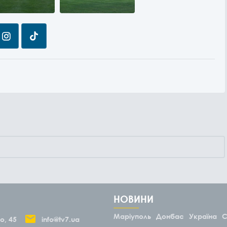
НОВИНИ
Маріуполь
Донбас
Україна
С
о, 45
info@tv7.ua