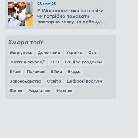
28
лют
'25
У Мінсоцполітики розповіли
чи потрібно подавати
повторно заяву на субсидію
оренди житла через 6
місяців
Хмара тегів
Маріуполь
Донеччина
Україна
Світ
Життя в окупації
ВПО
Наші за кордоном
Вільні
Полонені
Війна
Влада
Законодавство
Освіта
Цифрові послуги
Бізнес
Медицина
Фінанси