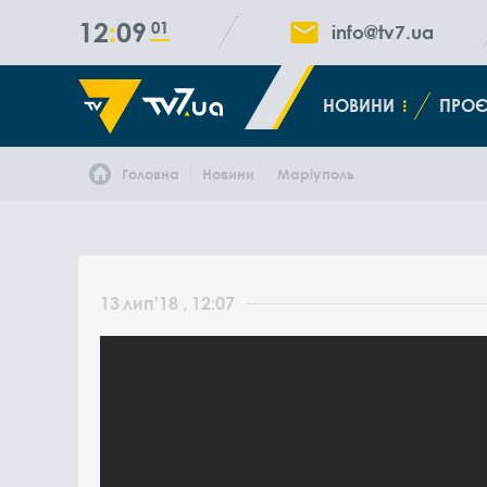
12
09
01
info@tv7.ua
НОВИНИ
ПРОЄ
Головна
Новини
Маріуполь
13
лип
'18
, 12:07