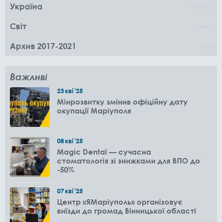
Україна
1361
Світ
96
Архив 2017-2021
0
Важливі
23
кві
'25
Мінрозвитку змінив офіційну дату
окупації Маріуполя
08
кві
'25
Magic Dental — сучасна
стоматологія зі знижками для ВПО до
-50%
07
кві
'25
Центр «ЯМаріуполь» організовує
виїзди до громад Вінницької області