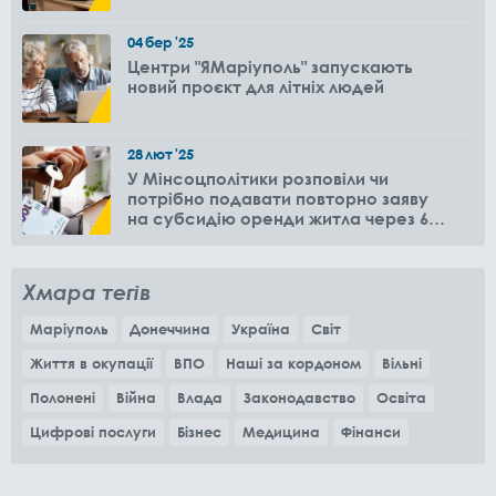
04
бер
'25
Центри "ЯМаріуполь" запускають
новий проєкт для літніх людей
28
лют
'25
У Мінсоцполітики розповіли чи
потрібно подавати повторно заяву
на субсидію оренди житла через 6
місяців
Хмара тегів
Маріуполь
Донеччина
Україна
Світ
Життя в окупації
ВПО
Наші за кордоном
Вільні
Полонені
Війна
Влада
Законодавство
Освіта
Цифрові послуги
Бізнес
Медицина
Фінанси