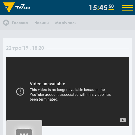
15
45
50
Головна
Новини
Маріуполь
22
тра
'19
, 18:20