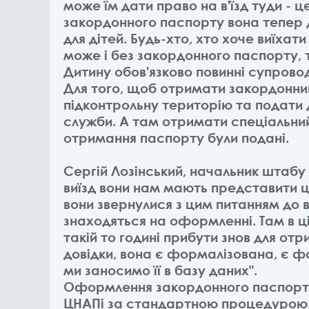
може їм дати право на в'їзд туди - 
закордонного паспорту вона тепер дл
для дітей. Будь-хто, хто хоче виїхати
може і без закордонного паспорту, 
Дитину обов'язково повинні супрово
Для того, щоб отримати закордонни
підконтрольну територію та подати 
служби. А там отримати спеціальни
отримання паспорту були подані.
Сергій Лозінський, начальник штабу
виїзд вони нам мають представити ц
вони звернулися з цим питанням до в
знаходяться на оформленні. Там в ці
такій то годині прибути знов для отр
довідки, вона є формалізована, є фо
ми заносимо її в базу даних".
Оформлення закордонного паспорту 
ЦНАПі за стандартною процедурою. 