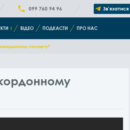
099 760 94 96
Зв'язатися
КТИ
ВІДЕО
ПОДКАСТИ
ПРО НАС
 закордонному паспорту?
акордонному