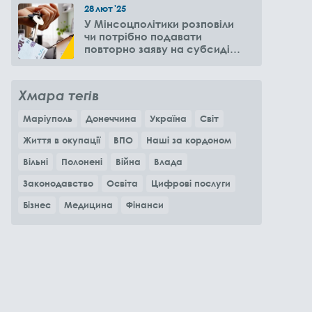
28
лют
'25
У Мінсоцполітики розповіли
чи потрібно подавати
повторно заяву на субсидію
оренди житла через 6
місяців
Хмара тегів
Маріуполь
Донеччина
Україна
Світ
Життя в окупації
ВПО
Наші за кордоном
Вільні
Полонені
Війна
Влада
Законодавство
Освіта
Цифрові послуги
Бізнес
Медицина
Фінанси