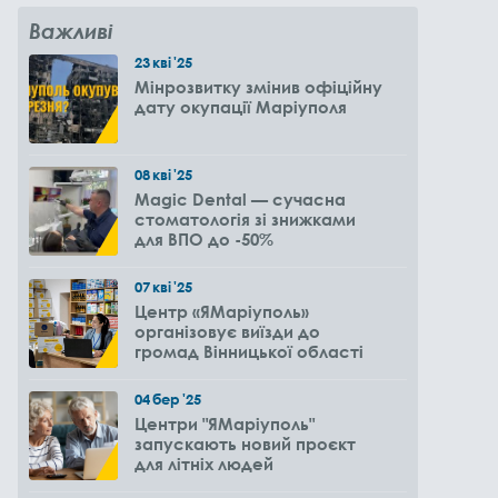
Важливі
23
кві
'25
Мінрозвитку змінив офіційну
дату окупації Маріуполя
08
кві
'25
Magic Dental — сучасна
стоматологія зі знижками
для ВПО до -50%
07
кві
'25
Центр «ЯМаріуполь»
організовує виїзди до
громад Вінницької області
04
бер
'25
Центри "ЯМаріуполь"
запускають новий проєкт
для літніх людей