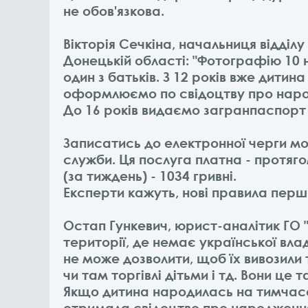
не обов'язкова.
Вікторія Сечкіна, начальниця відді
Донецькій області: "Фотографію 10 н
один з батьків. З 12 років вже дитин
оформлюємо по свідоцтву про народж
До 16 років видаємо загранпаспорт на
Записатись до електронної черги мо
служби. Ця послуга платна - протягом
(за тиждень) - 1034 гривні.
Експерти кажуть, нові правила перш 
Остап Гункевич, юрист-аналітик ГО "
території, де немає української влад
не може дозволити, щоб їх вивозили
чи там торгівлі дітьми і тд. Вони це 
Якщо дитина народилась на тимчасо
отримала свідоцтво про народження 