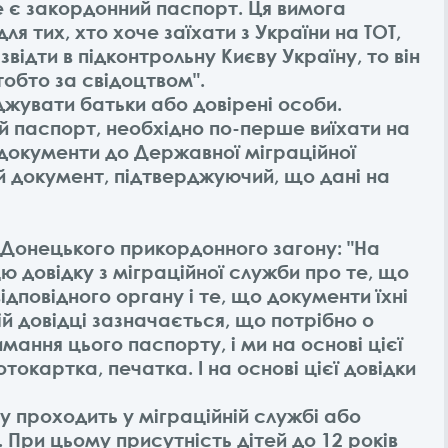
це є закордонний паспорт. Ця вимога
я тих, хто хоче заїхати з України на ТОТ,
 звідти в підконтрольну Києву Україну, то він
тобто за свідоцтвом".
джувати батьки або довірені особи.
й паспорт, необхідно по-перше виїхати на
документи до Державної міграційної
й документ, підтверджуючий, що дані на
 Донецького прикордонного загону: "На
ю довідку з міграційної служби про те, що
ідповідного органу і те, що документи їхні
й довідці зазначається, що потрібно о
имання цього паспорту, і ми на основі цієї
токартка, печатка. І на основі цієї довідки
проходить у міграційній службі або
При цьому присутність дітей до 12 років