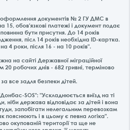
лу оформлення документів № 2 ГУ ДМС в
а 15, обов'язкові платежі і документ подає
а повинна бути присутня. До 14 років
ення, післ 14 років необхідна ID-картка.
 4 роки, після 16 - на 10 років".
жна на сайті Державної міграційної
 20 робочих днів - 682 гривні, терміново
за все задля безпеки дітей.
Донбас-SOS": "Ускладнюється виїзд на ті
и, ніби держава відповідає за дітей і вона
 туди, запобігати нелегальним перевозкам
так пояснюють і в цьому є певна логіка".
во окупованій території та ще не
українського зразка, її можуть