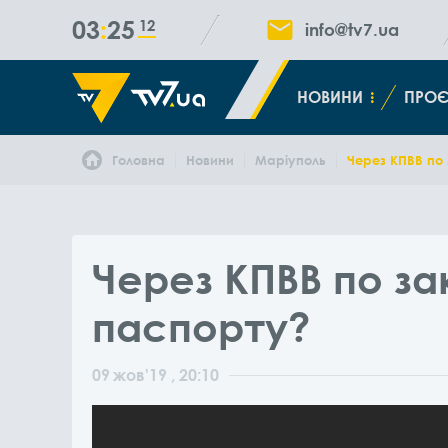
03
25
12
info@tv7.ua
НОВИНИ
ПРОЄ
Головна
Новини
Маріуполь
Через КПВВ по
Через КПВВ по з
паспорту?
09
жов
'19
, 20:10