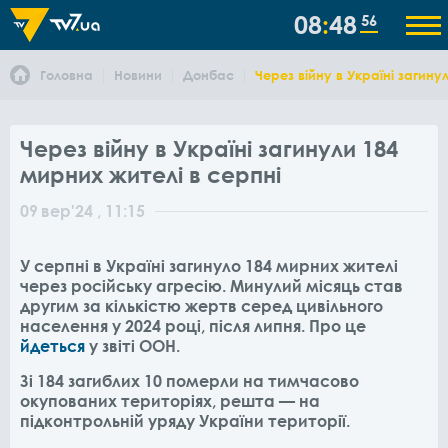
08
48
56
Головна
Новини
Донбас
Через війну в Україні загину
Через війну в Україні загинули 184
мирних жителі в серпні
09
вер
'24
, 11:15
У серпні в Україні загинуло 184 мирних жителі
через російську агресію. Минулий місяць став
другим за кількістю жертв серед цивільного
населення у 2024 році, після липня. Про це
йдеться
у звіті ООН.
Зі 184 загиблих 10 померли на тимчасово
окупованих територіях, решта — на
підконтрольній уряду України території.