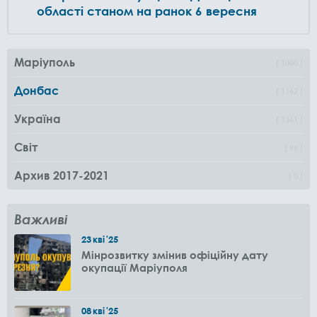
області станом на ранок 6 вересня
Маріуполь
1000
Донбас
1162
Україна
1361
Світ
96
Архив 2017-2021
0
Важливі
23
кві
'25
Мінрозвитку змінив офіційну дату
окупації Маріуполя
08
кві
'25