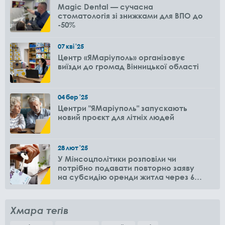
Magic Dental — сучасна
стоматологія зі знижками для ВПО до
-50%
07
кві
'25
Центр «ЯМаріуполь» організовує
виїзди до громад Вінницької області
04
бер
'25
Центри "ЯМаріуполь" запускають
новий проєкт для літніх людей
28
лют
'25
У Мінсоцполітики розповіли чи
потрібно подавати повторно заяву
на субсидію оренди житла через 6
місяців
Хмара тегів