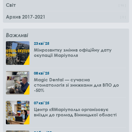
Світ
96
Архив 2017-2021
0
Важливі
23
кві
'25
Мінрозвитку змінив офіційну дату
окупації Маріуполя
08
кві
'25
Magic Dental — сучасна
стоматологія зі знижками для ВПО до
-50%
07
кві
'25
Центр «ЯМаріуполь» організовує
виїзди до громад Вінницької області