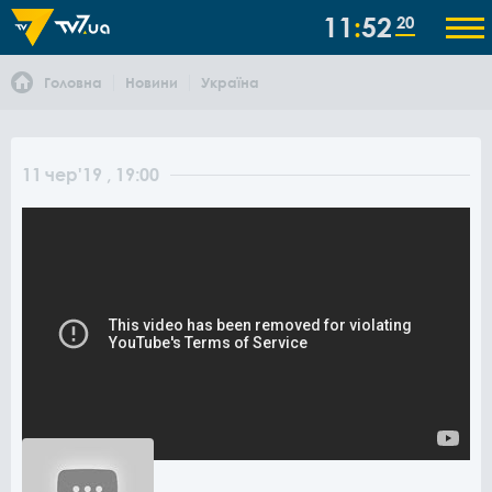
11
52
20
Головна
Новини
Україна
11
чер
'19
, 19:00