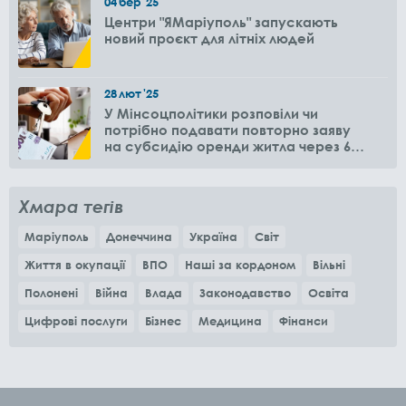
04
бер
'25
Центри "ЯМаріуполь" запускають
новий проєкт для літніх людей
28
лют
'25
У Мінсоцполітики розповіли чи
потрібно подавати повторно заяву
на субсидію оренди житла через 6
місяців
Хмара тегів
Маріуполь
Донеччина
Україна
Світ
Життя в окупації
ВПО
Наші за кордоном
Вільні
Полонені
Війна
Влада
Законодавство
Освіта
Цифрові послуги
Бізнес
Медицина
Фінанси