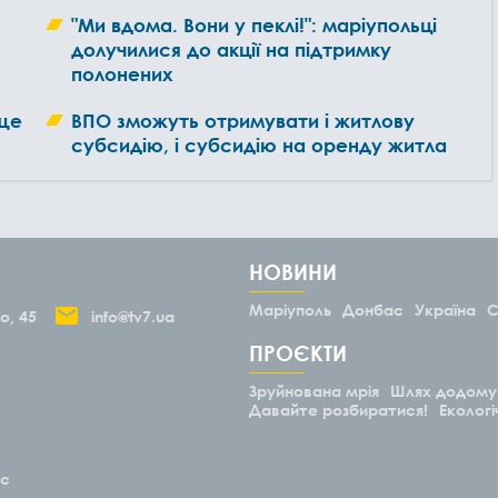
"Ми вдома. Вони у пеклі!": маріупольці
долучилися до акції на підтримку
полонених
 ще
ВПО зможуть отримувати і житлову
субсидію, і субсидію на оренду житла
НОВИНИ
Маріуполь
Донбас
Україна
С
о, 45
info@tv7.ua
ПРОЄКТИ
Зруйнована мрія
Шлях додому
Давайте розбиратися!
Екологі
ас