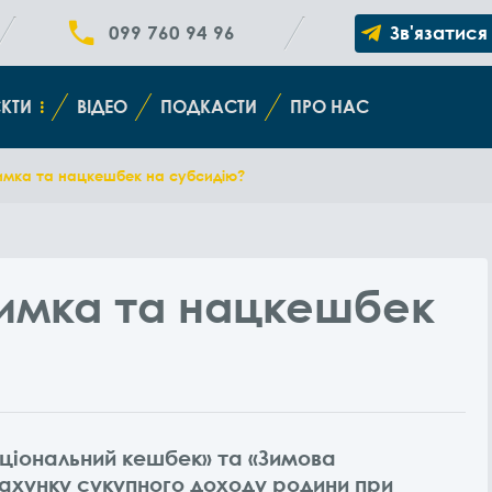
099 760 94 96
Зв'язатися
КТИ
ВІДЕО
ПОДКАСТИ
ПРО НАС
имка та нацкешбек на субсидію?
римка та нацкешбек
ціональний кешбек» та «Зимова
ахунку сукупного доходу родини при