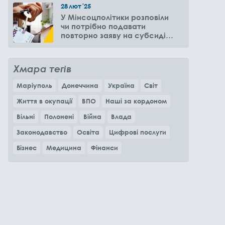
28
лют
'25
У Мінсоцполітики розповіли
чи потрібно подавати
повторно заяву на субсидію
оренди житла через 6
місяців
Хмара тегів
Маріуполь
Донеччина
Україна
Світ
Життя в окупації
ВПО
Наші за кордоном
Вільні
Полонені
Війна
Влада
Законодавство
Освіта
Цифрові послуги
Бізнес
Медицина
Фінанси