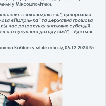
мили у Мінсоцполітики.
, внесених в законодавство*, одноразова
мова єПідтримка” та державна грошова
під час розрахунку житлових субсидій
ного сукупного доходу сім'ї", - йдеться
новою Кабінету міністрів від 05.12.2024 №