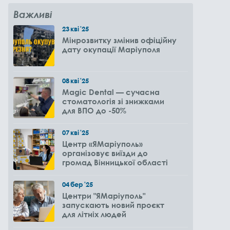
Важливі
23
кві
'25
Мінрозвитку змінив офіційну
дату окупації Маріуполя
08
кві
'25
Magic Dental — сучасна
стоматологія зі знижками
для ВПО до -50%
07
кві
'25
Центр «ЯМаріуполь»
організовує виїзди до
громад Вінницької області
04
бер
'25
Центри "ЯМаріуполь"
запускають новий проєкт
для літніх людей