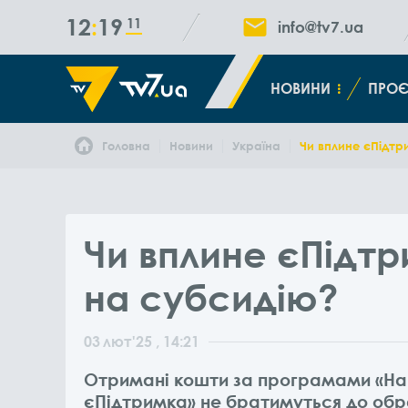
12
19
12
info@tv7.ua
НОВИНИ
ПРОЄ
Головна
Новини
Україна
Чи вплине єПідтр
Чи вплине єПідт
на субсидію?
03
лют
'25
, 14:21
Отримані кошти за програмами «На
єПідтримка» не братимуться до обр