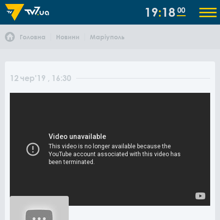
19
18
00
Головна
Новини
Маріуполь
12
чер
'19
, 16:30