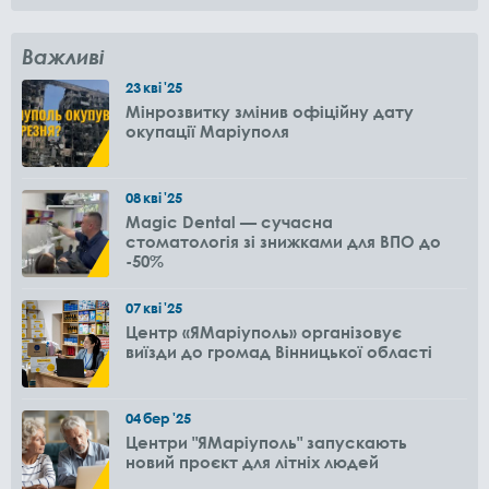
Важливі
23
кві
'25
Мінрозвитку змінив офіційну дату
окупації Маріуполя
08
кві
'25
Magic Dental — сучасна
стоматологія зі знижками для ВПО до
-50%
07
кві
'25
Центр «ЯМаріуполь» організовує
виїзди до громад Вінницької області
04
бер
'25
Центри "ЯМаріуполь" запускають
новий проєкт для літніх людей