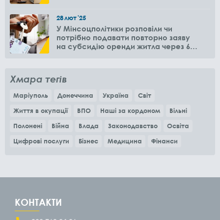
28
лют
'25
У Мінсоцполітики розповіли чи
потрібно подавати повторно заяву
на субсидію оренди житла через 6
місяців
Хмара тегів
Маріуполь
Донеччина
Україна
Світ
Життя в окупації
ВПО
Наші за кордоном
Вільні
Полонені
Війна
Влада
Законодавство
Освіта
Цифрові послуги
Бізнес
Медицина
Фінанси
КОНТАКТИ