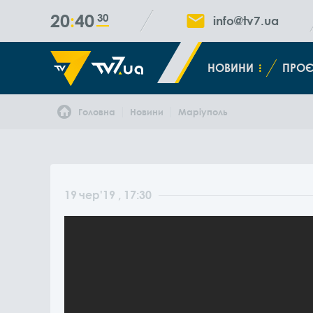
20
40
30
info@tv7.ua
НОВИНИ
ПРОЄ
Головна
Новини
Маріуполь
19
чер
'19
, 17:30