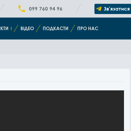
099 760 94 96
Зв'язатися
КТИ
ВІДЕО
ПОДКАСТИ
ПРО НАС