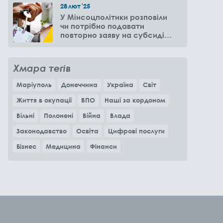
28
лют
'25
У Мінсоцполітики розповіли
чи потрібно подавати
повторно заяву на субсидію
оренди житла через 6
місяців
Хмара тегів
Маріуполь
Донеччина
Україна
Світ
Життя в окупації
ВПО
Наші за кордоном
Вільні
Полонені
Війна
Влада
Законодавство
Освіта
Цифрові послуги
Бізнес
Медицина
Фінанси