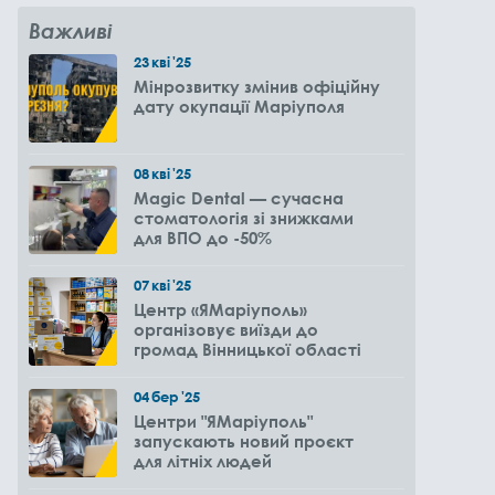
Важливі
23
кві
'25
Мінрозвитку змінив офіційну
дату окупації Маріуполя
08
кві
'25
Magic Dental — сучасна
стоматологія зі знижками
для ВПО до -50%
07
кві
'25
Центр «ЯМаріуполь»
організовує виїзди до
громад Вінницької області
04
бер
'25
Центри "ЯМаріуполь"
запускають новий проєкт
для літніх людей