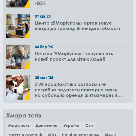
-50%
07
кві
'25
Центр «ЯМаріуполь» організовує
виїзди до громад Вінницької області
04
бер
'25
Центри "ЯМаріуполь" запускають
новий проєкт для літніх людей
28
лют
'25
У Мінсоцполітики розповіли чи
потрібно подавати повторно заяву
на субсидію оренди житла через 6
місяців
Хмара тегів
Маріуполь
Донеччина
Україна
Світ
Життя в окупації
ВПО
Наші за кордоном
Вільні