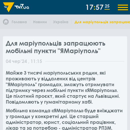
17
57
25
Головна
Новини
Україна
Для маріупольців запрацюют
Для маріупольців запрацюють
мобільні пункти "ЯМаріуполь"
04
чер
'24
, 11:15
Майже 3 тисячі маріупольських родин, які
проживають у віддалених від центрів
"ЯМаріуполь" громадах, зможуть отримувати
підтримку через мобільні пункти «ЯМаріуполь».
Це пілотний проєкт, який стартує на Львівщині.
Повідомляють у гуманітарному хабі.
Мобільна команда «ЯМаріуполь» буде виїжджати
у громади у конкретні дні. Це старший
адміністратор, юрист, соціальний працівник,
лікар та за потребою - адміністратор РПЗМ,