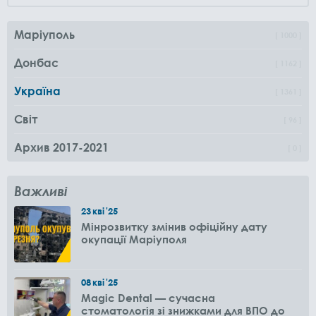
Маріуполь
1000
Донбас
1162
Україна
1361
Світ
96
Архив 2017-2021
0
Важливі
23
кві
'25
Мінрозвитку змінив офіційну дату
окупації Маріуполя
08
кві
'25
Magic Dental — сучасна
стоматологія зі знижками для ВПО до