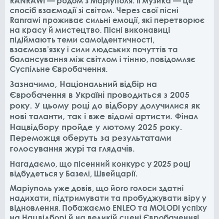
RANRAWI — родом з Маріуполя. Її музика — це
спосіб взаємодії зі світом. Через свої пісні
Ranrawi проживає сильні емоції, які перетворює
на красу й мистецтво. Пісні виконавиці
підіймають теми самоідентичності,
взаємозв’язку і сили людських почуттів та
балансування між світлом і тінню, повідомляє
Суспільне Євробачення.
Зазначимо, Національний відбір на
Євробачення в Україні проводиться з 2005
року. У цьому році до відбору долучилися як
нові таланти, так і вже відомі артисти. Фінал
Нацвідбору пройде у лютому 2025 року.
Переможця оберуть за результатами
голосування журі та глядачів.
Нагадаємо, що пісенний конкурс у 2025 році
відбудеться у Базелі, Швейцарії.
Маріуполь уже довів, що його голоси здатні
надихати, підтримувати та пробуджувати віру у
відновлення. Побажаємо ENLEO та MOLODI успіху
на Нацвідборі й на великій сцені Євробачення!