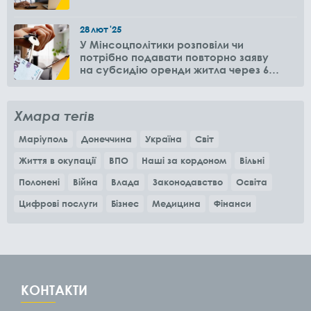
28
лют
'25
У Мінсоцполітики розповіли чи
потрібно подавати повторно заяву
на субсидію оренди житла через 6
місяців
Хмара тегів
Маріуполь
Донеччина
Україна
Світ
Життя в окупації
ВПО
Наші за кордоном
Вільні
Полонені
Війна
Влада
Законодавство
Освіта
Цифрові послуги
Бізнес
Медицина
Фінанси
КОНТАКТИ