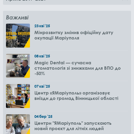
Важливі
23
кві
'25
Мінрозвитку змінив офіційну дату
окупації Маріуполя
08
кві
'25
Magic Dental — сучасна
стоматологія зі знижками для ВПО до
-50%
07
кві
'25
Центр «ЯМаріуполь» організовує
виїзди до громад Вінницької області
04
бер
'25
Центри "ЯМаріуполь" запускають
новий проєкт для літніх людей