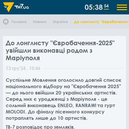
05
38
54
Головна
Новини
Україна
До лонглисту "Євробачення-
До лонглисту "Євробачення-2025"
увійшли виконавці родом з
Маріуполя
13
гру
'24
, 10:46
Суспільне Мовлення оголосило довгий список
національного відбору на "Євробачення 2025"
— до нього ввійшли 20 українських артистів.
Серед них є уродженці з Маріуполя - це
сольний виконавець ENLEO,
та гурт
RANRAWI
MOLODI. До фіналу пісенного конкурсу
потраплять лише до 10 артистів.
ТВ-7 розповідає про земляків.