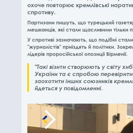
охоче повторює кремлівські нарати
спротиву.
Партизани пишуть, що турецький газетяр
мешканців, які стали щасливими тільки п
У спротиві зазначають, що подібні стал
"журналістів" приїздять й політики. Зокр
лідерів проросійської опозиції Вірменії.
"Такі візити створюють у світу хи
України та є спробою перевірити
заохотити інших союзників кремля 
йдеться у повідомленні.