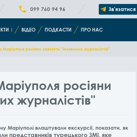
099 760 94 96
Зв'язатися
КТИ
ВІДЕО
ПОДКАСТИ
ПРО НАС
 Маріуполя росіяни завозять "іноземних журналістів"
Маріуполя росіяни
их журналістів"
му Маріуполі влаштували екскурсії, показати, як
ли представників турецького ЗМІ, яке