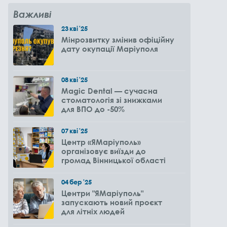
Важливі
23
кві
'25
Мінрозвитку змінив офіційну
дату окупації Маріуполя
08
кві
'25
Magic Dental — сучасна
стоматологія зі знижками
для ВПО до -50%
07
кві
'25
Центр «ЯМаріуполь»
організовує виїзди до
громад Вінницької області
04
бер
'25
Центри "ЯМаріуполь"
запускають новий проєкт
для літніх людей