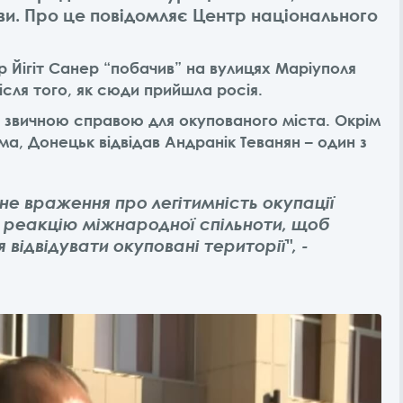
ви. Про це повідомляє Центр національного
 Йігіт Санер “побачив” на вулицях Маріуполя
ісля того, як сюди прийшла росія.
и звичною справою для окупованого міста. Окрім
ема,
Донецьк відвідав Андранік Теванян – один з
бне враження про легітимність окупації
 реакцію міжнародної спільноти, щоб
відвідувати окуповані території", -