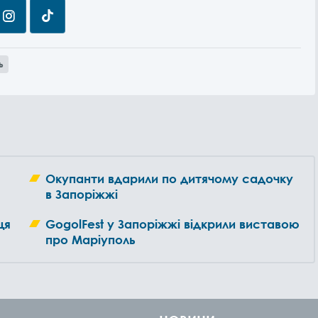
ь
Окупанти вдарили по дитячому садочку
в Запоріжжі
ця
GogоlFest у Запоріжжі відкрили виставою
про Маріуполь