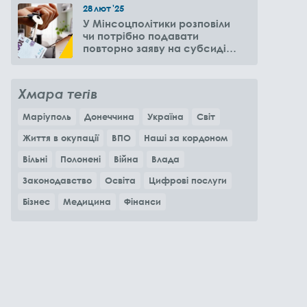
28
лют
'25
У Мінсоцполітики розповіли
чи потрібно подавати
повторно заяву на субсидію
оренди житла через 6
місяців
Хмара тегів
Маріуполь
Донеччина
Україна
Світ
Життя в окупації
ВПО
Наші за кордоном
Вільні
Полонені
Війна
Влада
Законодавство
Освіта
Цифрові послуги
Бізнес
Медицина
Фінанси