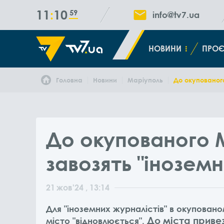
11
10
59
info@tv7.ua
НОВИНИ
ПРОЄ
Головна
Новини
Маріуполь
До окупованого
До окупованого 
завозять "іноземн
21
жов
'24
, 13:14
Для "іноземних журналістів" в окуповано
До міста привез
місто "відновлюється".