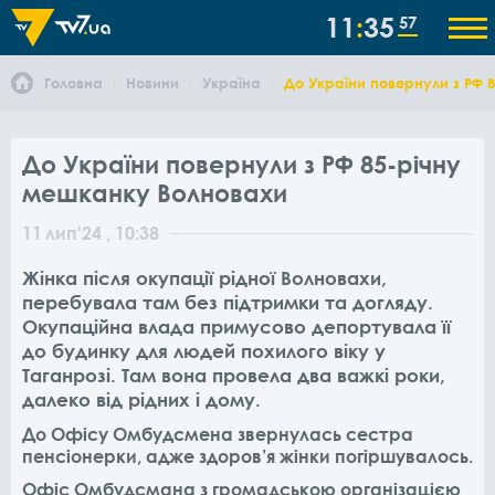
11
35
57
Головна
Новини
Україна
До України повернули з РФ 
До України повернули з РФ 85-річну
мешканку Волновахи
11
лип
'24
, 10:38
Жінка після окупації рідної Волновахи,
перебувала там без підтримки та догляду.
Окупаційна влада примусово депортувала її
до будинку для людей похилого віку у
Таганрозі. Там вона провела два важкі роки,
далеко від рідних і дому.
До Офісу Омбудсмена звернулась сестра
пенсіонерки, адже здоров’я жінки погіршувалось.
Офіс Омбудсмана з громадською організацією