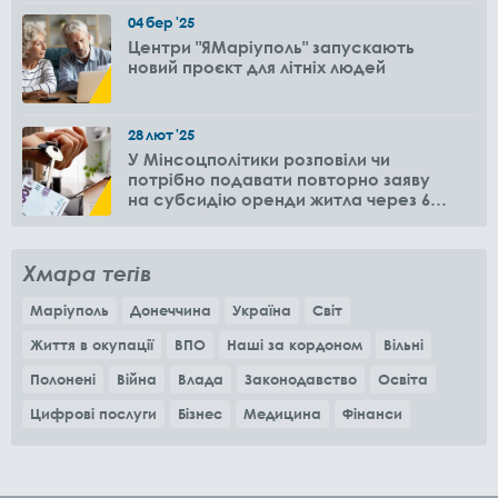
04
бер
'25
Центри "ЯМаріуполь" запускають
новий проєкт для літніх людей
28
лют
'25
У Мінсоцполітики розповіли чи
потрібно подавати повторно заяву
на субсидію оренди житла через 6
місяців
Хмара тегів
Маріуполь
Донеччина
Україна
Світ
Життя в окупації
ВПО
Наші за кордоном
Вільні
Полонені
Війна
Влада
Законодавство
Освіта
Цифрові послуги
Бізнес
Медицина
Фінанси