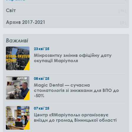
Світ
96
Архив 2017-2021
0
Важливі
23
кві
'25
Мінрозвитку змінив офіційну дату
окупації Маріуполя
08
кві
'25
Magic Dental — сучасна
стоматологія зі знижками для ВПО до
-50%
07
кві
'25
Центр «ЯМаріуполь» організовує
виїзди до громад Вінницької області