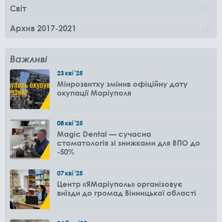
Світ
96
Архив 2017-2021
0
Важливі
23
кві
'25
Мінрозвитку змінив офіційну дату
окупації Маріуполя
08
кві
'25
Magic Dental — сучасна
стоматологія зі знижками для ВПО до
-50%
07
кві
'25
Центр «ЯМаріуполь» організовує
виїзди до громад Вінницької області