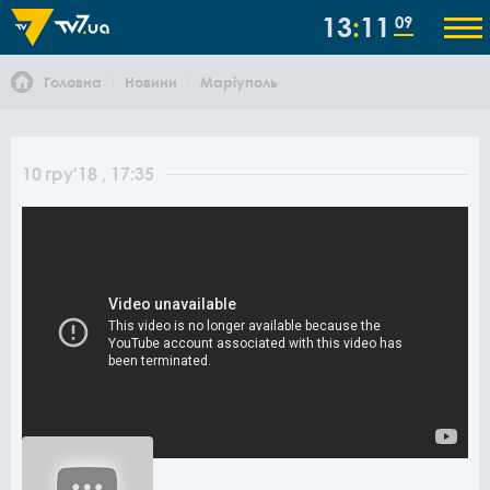
13
11
09
Головна
Новини
Маріуполь
10
гру
'18
, 17:35