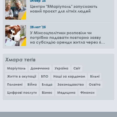
04
бер
'25
Центри "ЯМаріуполь" запускають
новий проєкт для літніх людей
28
лют
'25
У Мінсоцполітики розповіли чи
потрібно подавати повторно заяву
на субсидію оренди житла через 6
місяців
Хмара тегів
Маріуполь
Донеччина
Україна
Світ
Життя в окупації
ВПО
Наші за кордоном
Вільні
Полонені
Війна
Влада
Законодавство
Освіта
Цифрові послуги
Бізнес
Медицина
Фінанси