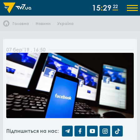
15
29
22
Головна
Новини
Україна
07
бер
'19
, 16:50
Підпишиться на нас: