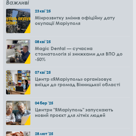
Важливі
23
кві
'25
Мінрозвитку змінив офіційну дату
окупації Маріуполя
08
кві
'25
Magic Dental — сучасна
стоматологія зі знижками для ВПО до
-50%
07
кві
'25
Центр «ЯМаріуполь» організовує
виїзди до громад Вінницької області
04
бер
'25
Центри "ЯМаріуполь" запускають
новий проєкт для літніх людей
28
лют
'25