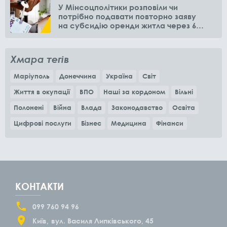
У Мінсоцполітики розповіли чи
потрібно подавати повторно заяву
на субсидію оренди житла через 6
місяців
Хмара тегів
Маріуполь
Донеччина
Україна
Світ
Життя в окупації
ВПО
Наші за кордоном
Вільні
Полонені
Війна
Влада
Законодавство
Освіта
Цифрові послуги
Бізнес
Медицина
Фінанси
КОНТАКТИ
099 760 94 96
Київ
вул. Василя Липківського, 45