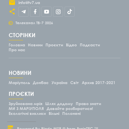
info@tv7.ua
©
Телеканал ТВ-7
2026
СТОРІНКИ
Головна
Новини
Проєкти
Відео
Подкасти
Про нас
НОВИНИ
Маріуполь
Донбас
Україна
Світ
Архив 2017-2021
ПРОЄКТИ
Зруйнована мрія
Шлях додому
Право знати
МИ З МАРІУПОЛЯ
Давайте розбиратися!
Екологічні виклики
Вільні
Полонені
Powered By
Blade.MSP ®
from
BrainTEC ™