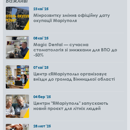
Важливі
23
кві
'25
Мінрозвитку змінив офіційну дату
окупації Маріуполя
08
кві
'25
Magic Dental — сучасна
стоматологія зі знижками для ВПО до
-50%
07
кві
'25
Центр «ЯМаріуполь» організовує
виїзди до громад Вінницької області
04
бер
'25
Центри "ЯМаріуполь" запускають
новий проєкт для літніх людей
28
лют
'25