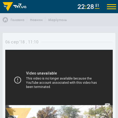
22
28
51
Головна
Новини
Маріуполь
06
сер
'18
, 11:10