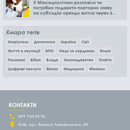
У Мінсоцполітики розповіли чи
потрібно подавати повторно заяву
на субсидію оренди житла через 6
місяців
Хмара тегів
Маріуполь
Донеччина
Україна
Світ
Життя в окупації
ВПО
Наші за кордоном
Вільні
Полонені
Війна
Влада
Законодавство
Освіта
Цифрові послуги
Бізнес
Медицина
Фінанси
КОНТАКТИ
099 760 94 96
Київ
вул. Василя Липківського, 45