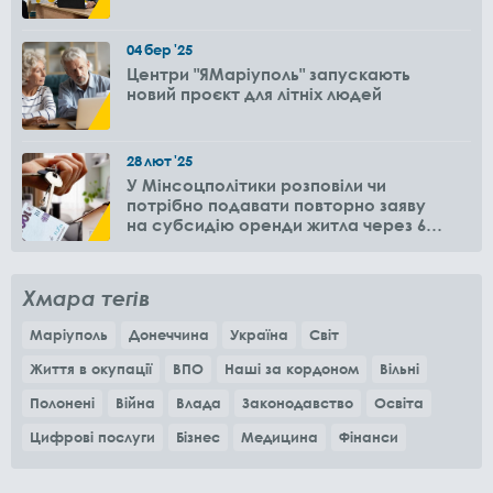
04
бер
'25
Центри "ЯМаріуполь" запускають
новий проєкт для літніх людей
28
лют
'25
У Мінсоцполітики розповіли чи
потрібно подавати повторно заяву
на субсидію оренди житла через 6
місяців
Хмара тегів
Маріуполь
Донеччина
Україна
Світ
Життя в окупації
ВПО
Наші за кордоном
Вільні
Полонені
Війна
Влада
Законодавство
Освіта
Цифрові послуги
Бізнес
Медицина
Фінанси