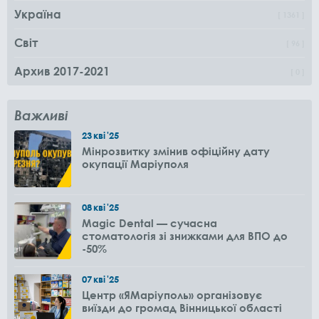
Україна
1361
Світ
96
Архив 2017-2021
0
Важливі
23
кві
'25
Мінрозвитку змінив офіційну дату
окупації Маріуполя
08
кві
'25
Magic Dental — сучасна
стоматологія зі знижками для ВПО до
-50%
07
кві
'25
Центр «ЯМаріуполь» організовує
виїзди до громад Вінницької області