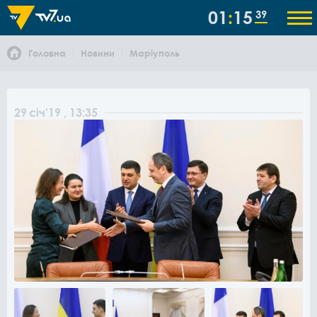
01
15
39
Головна
Новини
Маріуполь
29
січ
'19
, 13:35