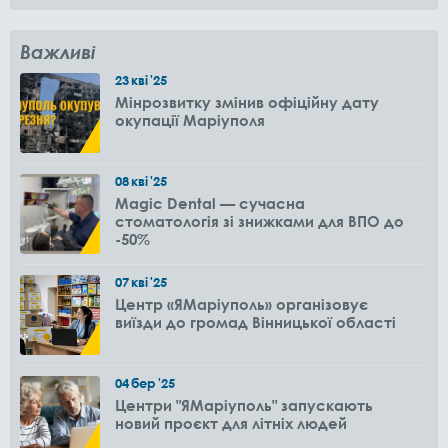
Важливі
23
кві
'25
Мінрозвитку змінив офіційну дату
окупації Маріуполя
08
кві
'25
Magic Dental — сучасна
стоматологія зі знижками для ВПО до
-50%
07
кві
'25
Центр «ЯМаріуполь» організовує
виїзди до громад Вінницької області
04
бер
'25
Центри "ЯМаріуполь" запускають
новий проєкт для літніх людей