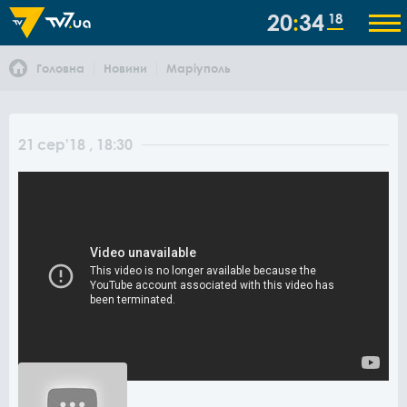
20
34
18
Головна
Новини
Маріуполь
21
сер
'18
, 18:30