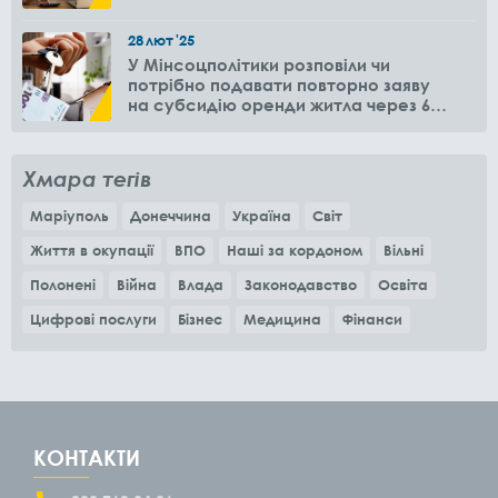
28
лют
'25
У Мінсоцполітики розповіли чи
потрібно подавати повторно заяву
на субсидію оренди житла через 6
місяців
Хмара тегів
Маріуполь
Донеччина
Україна
Світ
Життя в окупації
ВПО
Наші за кордоном
Вільні
Полонені
Війна
Влада
Законодавство
Освіта
Цифрові послуги
Бізнес
Медицина
Фінанси
КОНТАКТИ