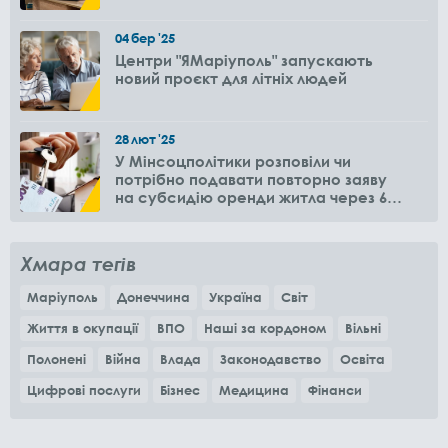
04
бер
'25
Центри "ЯМаріуполь" запускають
новий проєкт для літніх людей
28
лют
'25
У Мінсоцполітики розповіли чи
потрібно подавати повторно заяву
на субсидію оренди житла через 6
місяців
Хмара тегів
Маріуполь
Донеччина
Україна
Світ
Життя в окупації
ВПО
Наші за кордоном
Вільні
Полонені
Війна
Влада
Законодавство
Освіта
Цифрові послуги
Бізнес
Медицина
Фінанси