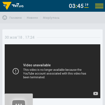
03
45
19
Головна
Новини
Маріуполь
30
жов
'18
, 17:24