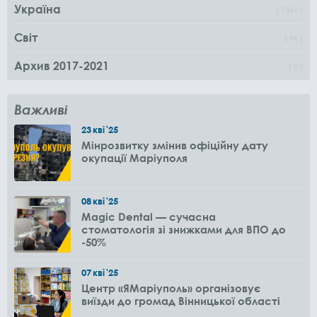
Україна
1361
Світ
96
Архив 2017-2021
0
Важливі
23
кві
'25
Мінрозвитку змінив офіційну дату
окупації Маріуполя
08
кві
'25
Magic Dental — сучасна
стоматологія зі знижками для ВПО до
-50%
07
кві
'25
Центр «ЯМаріуполь» організовує
виїзди до громад Вінницької області