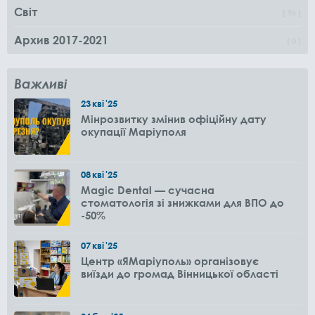
Світ
96
Архив 2017-2021
0
Важливі
23
кві
'25
Мінрозвитку змінив офіційну дату
окупації Маріуполя
08
кві
'25
Magic Dental — сучасна
стоматологія зі знижками для ВПО до
-50%
07
кві
'25
Центр «ЯМаріуполь» організовує
виїзди до громад Вінницької області