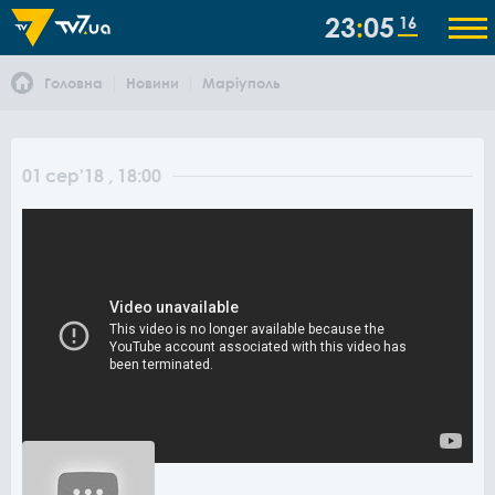
23
05
16
Головна
Новини
Маріуполь
01
сер
'18
, 18:00