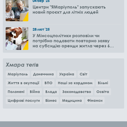
04
бер
'25
Центри "ЯМаріуполь" запускають
новий проєкт для літніх людей
28
лют
'25
У Мінсоцполітики розповіли чи
потрібно подавати повторно заяву
на субсидію оренди житла через 6
місяців
Хмара тегів
Маріуполь
Донеччина
Україна
Світ
Життя в окупації
ВПО
Наші за кордоном
Вільні
Полонені
Війна
Влада
Законодавство
Освіта
Цифрові послуги
Бізнес
Медицина
Фінанси