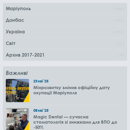
Маріуполь
1000
Донбас
1162
Україна
1361
Світ
96
Архив 2017-2021
0
Важливі
23
кві
'25
Мінрозвитку змінив офіційну дату
окупації Маріуполя
08
кві
'25
Magic Dental — сучасна
стоматологія зі знижками для ВПО до
-50%