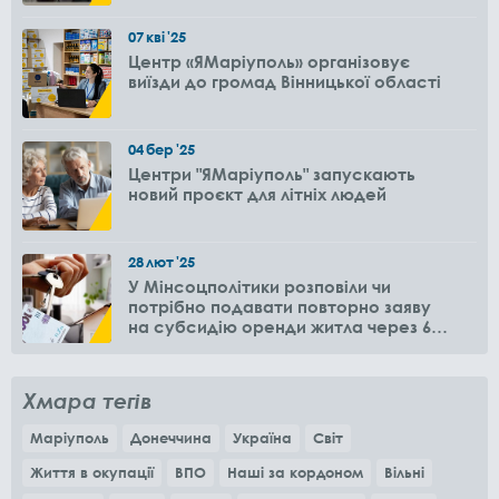
07
кві
'25
Центр «ЯМаріуполь» організовує
виїзди до громад Вінницької області
04
бер
'25
Центри "ЯМаріуполь" запускають
новий проєкт для літніх людей
28
лют
'25
У Мінсоцполітики розповіли чи
потрібно подавати повторно заяву
на субсидію оренди житла через 6
місяців
Хмара тегів
Маріуполь
Донеччина
Україна
Світ
Життя в окупації
ВПО
Наші за кордоном
Вільні