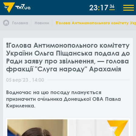
23
17
36
Головна
Новини
❗️Голова Антимонопольного комітету Ук
❗️Голова Антимонопольного комітету
України Ольга Піщанська подала до
Ради заяву про звільнення, — голова
фракції "Слуга народу" Арахамія
05
вер
'23
, 14:00
Водночас на цю посаду планується
призначити очільника Донецької ОВА Павла
Кириленка.