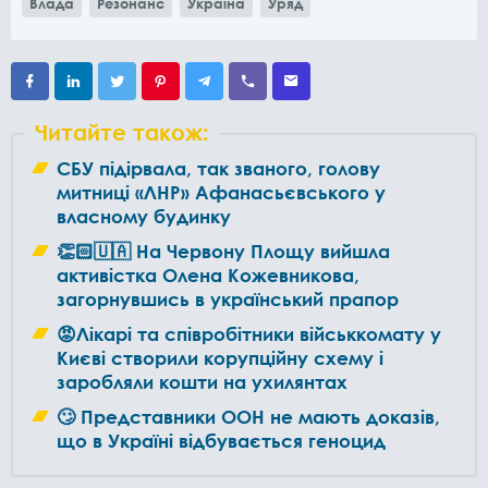
Влада
Резонанс
Україна
Уряд
Читайте також:
СБУ підірвала, так званого, голову
митниці «ЛНР» Афанасьєвського у
власному будинку
👏🏻🇺🇦 На Червону Площу вийшла
активістка Олена Кожевникова,
загорнувшись в український прапор
😡Лікарі та співробітники військкомату у
Києві створили корупційну схему і
заробляли кошти на ухилянтах
🙄 Представники ООН не мають доказів,
що в Україні відбувається геноцид