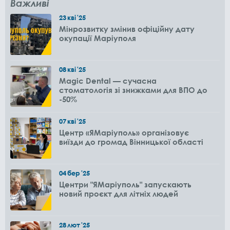
Важливі
23
кві
'25
Мінрозвитку змінив офіційну дату
окупації Маріуполя
08
кві
'25
Magic Dental — сучасна
стоматологія зі знижками для ВПО до
-50%
07
кві
'25
Центр «ЯМаріуполь» організовує
виїзди до громад Вінницької області
04
бер
'25
Центри "ЯМаріуполь" запускають
новий проєкт для літніх людей
28
лют
'25