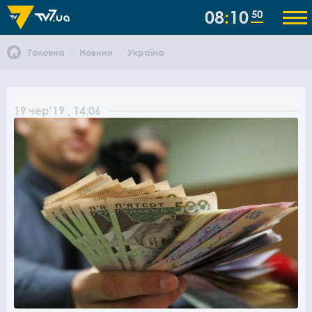
08
10
50
Головна
Новини
Україна
19
чер
'19
, 14:06