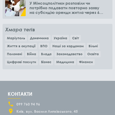
У Мінсоцполітики розповіли чи
потрібно подавати повторно заяву
на субсидію оренди житла через 6
місяців
Хмара тегів
Маріуполь
Донеччина
Україна
Світ
Життя в окупації
ВПО
Наші за кордоном
Вільні
Полонені
Війна
Влада
Законодавство
Освіта
Цифрові послуги
Бізнес
Медицина
Фінанси
КОНТАКТИ
099 760 94 96
Київ
вул. Василя Липківського, 45