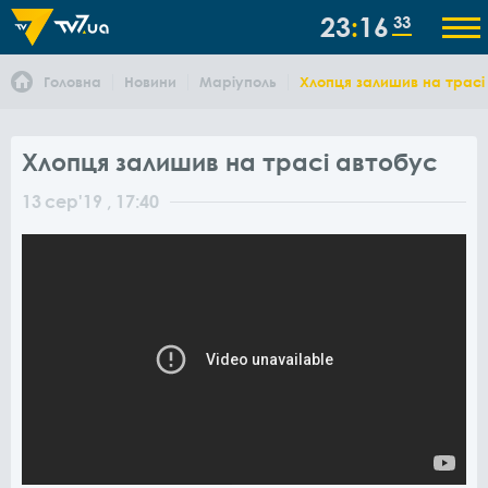
23
16
34
Головна
Новини
Маріуполь
Хлопця залишив на трасі
Хлопця залишив на трасі автобус
13
сер
'19
, 17:40