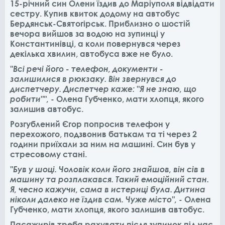
15-річний син Олени їздив до Маріуполя відвідати
сестру. Купив квиток додому на автобус
Бердянськ-Святогірськ. Приблизно о шостій
вечора вийшов за водою на зупинці у
Константинівці, а коли повернувся через
декілька хвилин, автобуса вже не було.
"Всі речі його - телефон, документи -
залишилися в рюкзаку. Він звернувся до
диспетчеру. Диспетчер каже: "Я не знаю, що
робити"",
- Олена Губченко, мати хлопця, якого
залишив автобус.
Розгублений Єгор попросив телефон у
перехожого, подзвонив батькам та ті через 2
години приїхали за ним на машині. Син був у
стресовому стані.
"Був у шоці. Чоловік коли його знайшов, він сів в
машину та розплакався. Такий емоційний стан.
Я, чесно кажучи, сама в истериці була. Дитина
ніколи далеко не їздив сам. Чуже місто",
- Олена
Губченко, мати хлопця, якого залишив автобус.
Пасажирів треба рахувати після зупинок під час