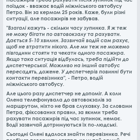
поїздок - вважає водій міжміського автобусу
Петро. Він за кермом 25 років. Каже, були різні
ситуації, але пасажирів не забував.
"Взагалі кажуть - скільки часу зупинка. Я ж теж
не можу бігати по автовокзалу та рахувати.
Дається 5-10 хвилин. Зазвичай водій сам рахує,
щоб не втратити нікого. Але ми теж не можемо
півгодини стояти та чекати одного пасажира.
Якщо така ситуація відбулась, треба підійти до
диспетчерської. Можливо на інший автобус
пересадять, дожене. У деспетчерів повинні бути
контакти перевізника",
- Петро, водій
міжміського автобусу.
Але цього разу диспетчер не допоміг. А коли
Олена телефонувала до автовокзалів за
маршрутом, ніхто не брав слухавку. За словами
Петра, фіксованих правил, за якими треба
рахувати пасажирів під час зупинок, немає.
Водії зазвичай дотримуються їх по-людські.
Сьогодні Олені вдалося знайти перевізника. Речі