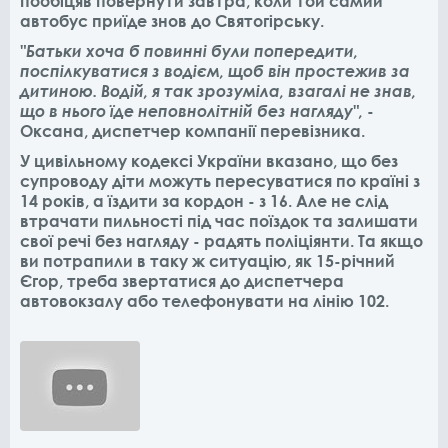
пообіцяв повернути завтра, коли той самий
автобус приїде знов до Святогірську.
"Батьки хоча б повинні були попередити,
поспілкуватися з водієм, щоб він простежив за
дитиною. Водій, я так зрозуміла, взагалі не знав,
що в нього їде неповнолітній без нагляду",
-
Оксана, диспетчер компанії перевізника.
У цивільному кодексі України вказано, що без
супроводу діти можуть пересуватися по країні з
14 років, а їздити за кордон - з 16. Але не слід
втрачати пильності під час поїздок та залишати
свої речі без нагляду - радять поліціянти. Та якщо
ви потрапили в таку ж ситуацію, як 15-річний
Єгор, треба звертатися до диспетчера
автовокзалу або телефонувати на лінію 102.