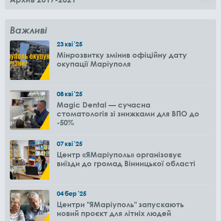
Важливі
23
кві
'25
Мінрозвитку змінив офіційну дату
окупації Маріуполя
08
кві
'25
Magic Dental — сучасна
стоматологія зі знижками для ВПО до
-50%
07
кві
'25
Центр «ЯМаріуполь» організовує
виїзди до громад Вінницької області
04
бер
'25
Центри "ЯМаріуполь" запускають
новий проєкт для літніх людей