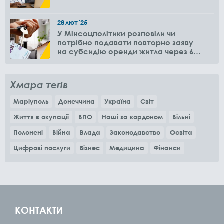
28
лют
'25
У Мінсоцполітики розповіли чи
потрібно подавати повторно заяву
на субсидію оренди житла через 6
місяців
Хмара тегів
Маріуполь
Донеччина
Україна
Світ
Життя в окупації
ВПО
Наші за кордоном
Вільні
Полонені
Війна
Влада
Законодавство
Освіта
Цифрові послуги
Бізнес
Медицина
Фінанси
КОНТАКТИ