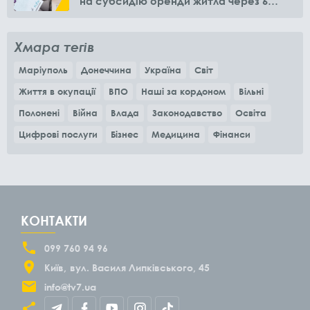
на субсидію оренди житла через 6
місяців
Хмара тегів
Маріуполь
Донеччина
Україна
Світ
Життя в окупації
ВПО
Наші за кордоном
Вільні
Полонені
Війна
Влада
Законодавство
Освіта
Цифрові послуги
Бізнес
Медицина
Фінанси
КОНТАКТИ
099 760 94 96
Київ
вул. Василя Липківського, 45
info@tv7.ua