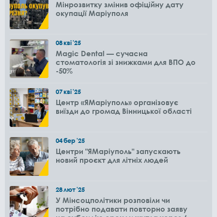
Мінрозвитку змінив офіційну дату
окупації Маріуполя
08
кві
'25
Magic Dental — сучасна
стоматологія зі знижками для ВПО до
-50%
07
кві
'25
Центр «ЯМаріуполь» організовує
виїзди до громад Вінницької області
04
бер
'25
Центри "ЯМаріуполь" запускають
новий проєкт для літніх людей
28
лют
'25
У Мінсоцполітики розповіли чи
потрібно подавати повторно заяву