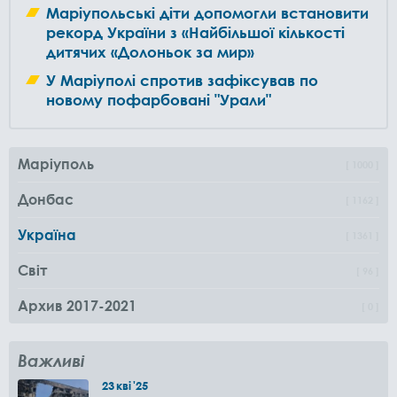
Маріупольські діти допомогли встановити
рекорд України з «Найбільшої кількості
дитячих «Долоньок за мир»
У Маріуполі спротив зафіксував по
новому пофарбовані "Урали"
Маріуполь
1000
Донбас
1162
Україна
1361
Світ
96
Архив 2017-2021
0
Важливі
23
кві
'25