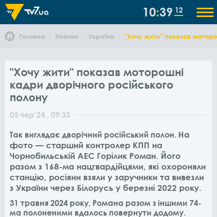
10
39
12
Головна
Новини
Україна
"Хочу жити" показав моторо
"Хочу жити" показав моторошні
кадри дворічного російського
полону
05
чер
'24
, 09:33
На
Так виглядає дворічний російський полон.
фото — старший контролер КПП на
Чорнобильській АЕС Горілик Роман. Його
разом з 168-ма нацгвардійцями, які охороняли
станцію, росіяни взяли у заручники та вивезли
з України через Білорусь у березні 2022 року.
31 травня 2024 року, Романа разом з іншими 74-
ма полоненими вдалось повернути додому.