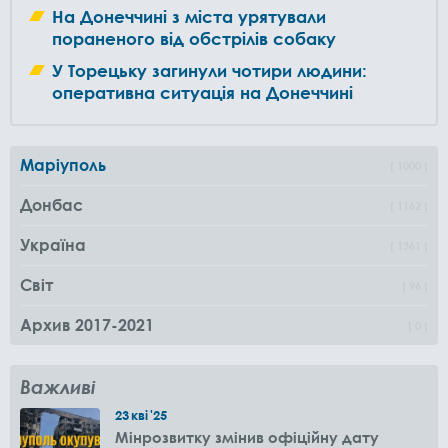
На Донеччині з міста урятували
пораненого від обстрілів собаку
У Торецьку загинули чотири людини:
оперативна ситуація на Донеччині
Маріуполь
1000
Донбас
1162
Україна
1361
Світ
96
Архив 2017-2021
0
Важливі
23
кві
'25
Мінрозвитку змінив офіційну дату