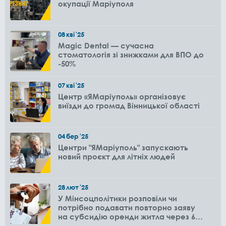
окупації Маріуполя
08
кві
'25
Magic Dental — сучасна
стоматологія зі знижками для ВПО до
-50%
07
кві
'25
Центр «ЯМаріуполь» організовує
виїзди до громад Вінницької області
04
бер
'25
Центри "ЯМаріуполь" запускають
новий проєкт для літніх людей
28
лют
'25
У Мінсоцполітики розповіли чи
потрібно подавати повторно заяву
на субсидію оренди житла через 6
місяців