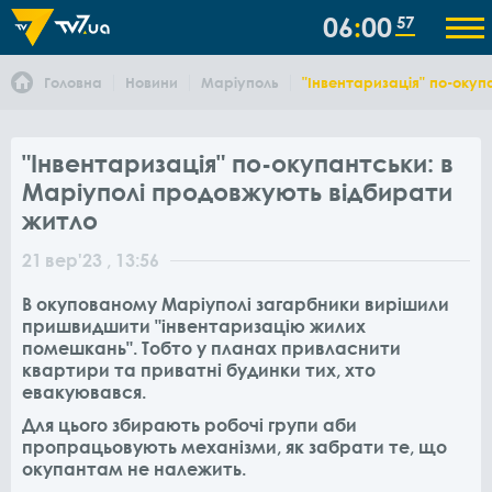
06
00
57
Головна
Новини
Маріуполь
"Інвентаризація" по-окуп
"Інвентаризація" по-окупантськи: в
Маріуполі продовжують відбирати
житло
21
вер
'23
, 13:56
В окупованому Маріуполі загарбники вирішили
пришвидшити "інвентаризацію жилих
помешкань". Тобто у планах привласнити
квартири та приватні будинки тих, хто
евакуювався.
Для цього збирають робочі групи аби
пропрацьовують механізми, як забрати те, що
окупантам не належить.