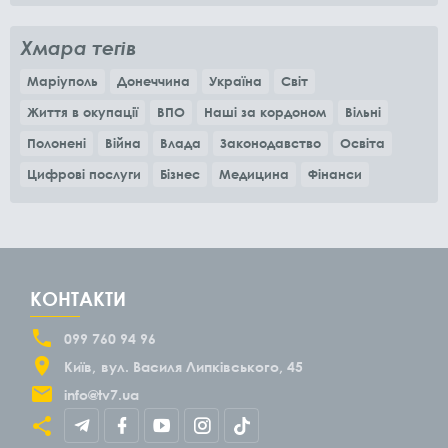
Хмара тегів
Маріуполь
Донеччина
Україна
Світ
Життя в окупації
ВПО
Наші за кордоном
Вільні
Полонені
Війна
Влада
Законодавство
Освіта
Цифрові послуги
Бізнес
Медицина
Фінанси
КОНТАКТИ
099 760 94 96
Київ
вул. Василя Липківського, 45
info@tv7.ua