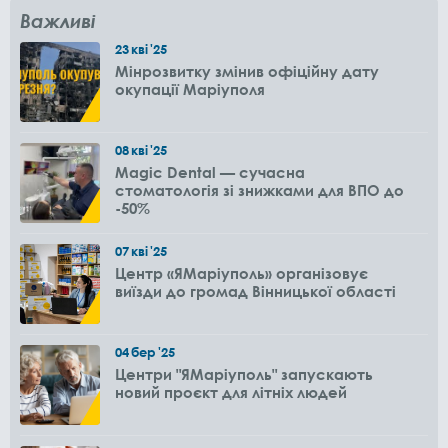
Важливі
23
кві
'25
Мінрозвитку змінив офіційну дату
окупації Маріуполя
08
кві
'25
Magic Dental — сучасна
стоматологія зі знижками для ВПО до
-50%
07
кві
'25
Центр «ЯМаріуполь» організовує
виїзди до громад Вінницької області
04
бер
'25
Центри "ЯМаріуполь" запускають
новий проєкт для літніх людей