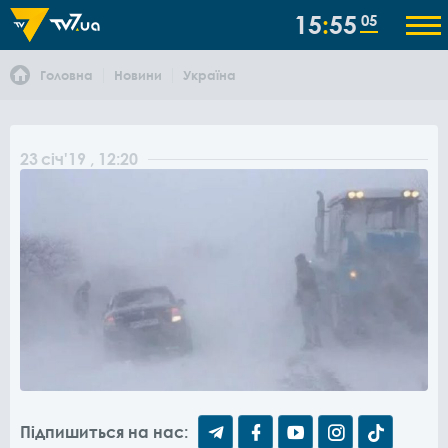
15
55
05
Головна
Новини
Україна
23
січ
'19
, 12:20
Підпишиться на нас: