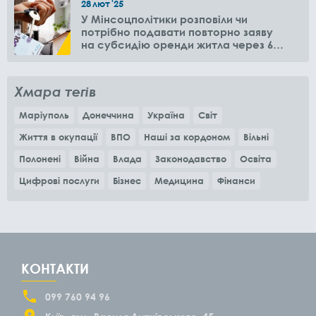
28
лют
'25
У Мінсоцполітики розповіли чи
потрібно подавати повторно заяву
на субсидію оренди житла через 6
місяців
Хмара тегів
Маріуполь
Донеччина
Україна
Світ
Життя в окупації
ВПО
Наші за кордоном
Вільні
Полонені
Війна
Влада
Законодавство
Освіта
Цифрові послуги
Бізнес
Медицина
Фінанси
КОНТАКТИ
099 760 94 96