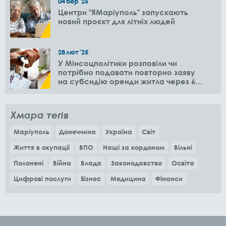
04
бер
'25
Центри "ЯМаріуполь" запускають
новий проєкт для літніх людей
28
лют
'25
У Мінсоцполітики розповіли чи
потрібно подавати повторно заяву
на субсидію оренди житла через 6
місяців
Хмара тегів
Маріуполь
Донеччина
Україна
Світ
Життя в окупації
ВПО
Наші за кордоном
Вільні
Полонені
Війна
Влада
Законодавство
Освіта
Цифрові послуги
Бізнес
Медицина
Фінанси