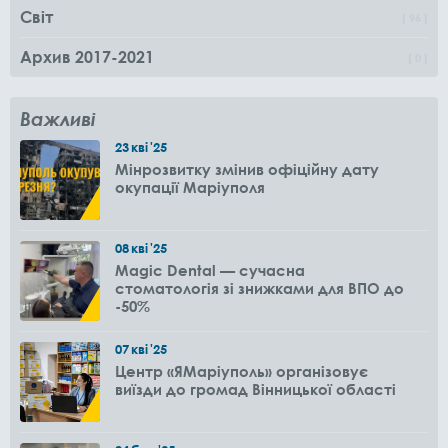
Світ
96
Архив 2017-2021
0
Важливі
23
кві
'25
Мінрозвитку змінив офіційну дату
окупації Маріуполя
08
кві
'25
Magic Dental — сучасна
стоматологія зі знижками для ВПО до
-50%
07
кві
'25
Центр «ЯМаріуполь» організовує
виїзди до громад Вінницької області