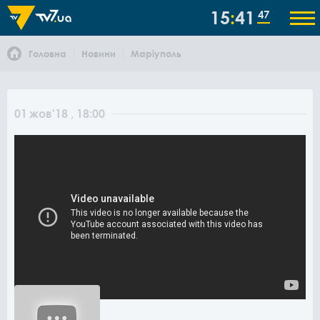
15
41
47
Головна
Новини
Маріуполь
01
жов
'18
, 18:00