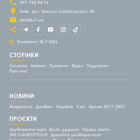
099 760 94 96
Київ
вул. Василя Липківського, 45
info@tv7.ua
©
Телеканал ТВ-7
2026
СТОРІНКИ
Головна
Новини
Проєкти
Відео
Подкасти
Про нас
НОВИНИ
Маріуполь
Донбас
Україна
Світ
Архив 2017-2021
ПРОЄКТИ
Зруйнована мрія
Шлях додому
Право знати
МИ З МАРІУПОЛЯ
Давайте розбиратися!
Екологічні виклики
Вільні
Полонені