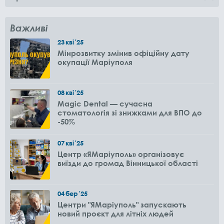
Важливі
23
кві
'25
Мінрозвитку змінив офіційну дату
окупації Маріуполя
08
кві
'25
Magic Dental — сучасна
стоматологія зі знижками для ВПО до
-50%
07
кві
'25
Центр «ЯМаріуполь» організовує
виїзди до громад Вінницької області
04
бер
'25
Центри "ЯМаріуполь" запускають
новий проєкт для літніх людей