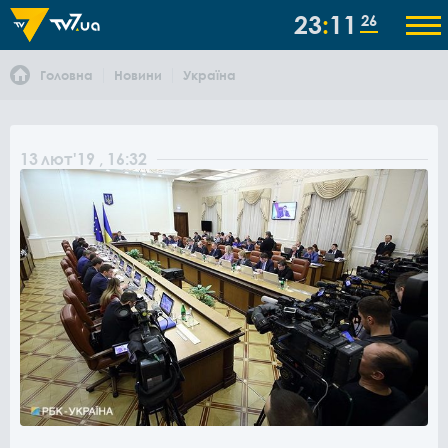
23
11
26
Головна
Новини
Україна
13
лют
'19
, 16:32