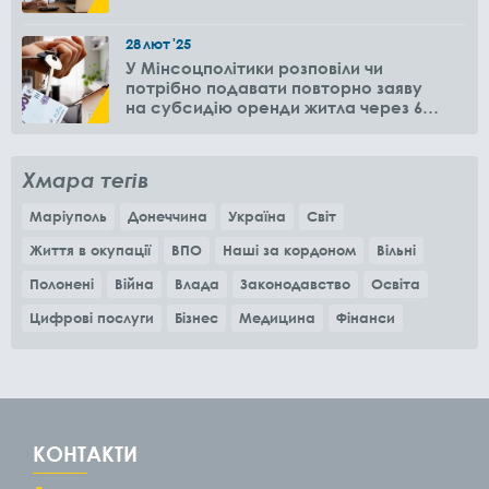
28
лют
'25
У Мінсоцполітики розповіли чи
потрібно подавати повторно заяву
на субсидію оренди житла через 6
місяців
Хмара тегів
Маріуполь
Донеччина
Україна
Світ
Життя в окупації
ВПО
Наші за кордоном
Вільні
Полонені
Війна
Влада
Законодавство
Освіта
Цифрові послуги
Бізнес
Медицина
Фінанси
КОНТАКТИ