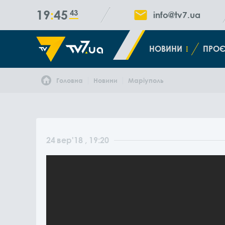
19
45
44
info@tv7.ua
НОВИНИ
ПРОЄ
Головна
Новини
Маріуполь
24
вер
'18
, 19:20