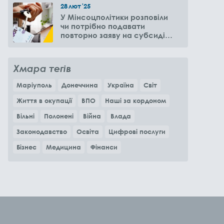
28
лют
'25
У Мінсоцполітики розповіли
чи потрібно подавати
повторно заяву на субсидію
оренди житла через 6
місяців
Хмара тегів
Маріуполь
Донеччина
Україна
Світ
Життя в окупації
ВПО
Наші за кордоном
Вільні
Полонені
Війна
Влада
Законодавство
Освіта
Цифрові послуги
Бізнес
Медицина
Фінанси