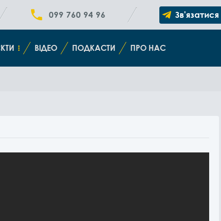
099 760 94 96
Зв'язатися
КТИ
ВІДЕО
ПОДКАСТИ
ПРО НАС