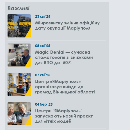
Важливі
23
кві
'25
Мінрозвитку змінив офіційну
дату окупації Маріуполя
08
кві
'25
Magic Dental — сучасна
стоматологія зі знижками
для ВПО до -50%
07
кві
'25
Центр «ЯМаріуполь»
організовує виїзди до
громад Вінницької області
04
бер
'25
Центри "ЯМаріуполь"
запускають новий проєкт
для літніх людей