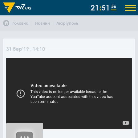
21
51
56
Головна
Новини
Маріуполь
31
бер
'19
, 14:10