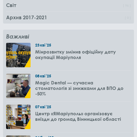
Світ
96
Архив 2017-2021
0
Важливі
23
кві
'25
Мінрозвитку змінив офіційну дату
окупації Маріуполя
08
кві
'25
Magic Dental — сучасна
стоматологія зі знижками для ВПО до
-50%
07
кві
'25
Центр «ЯМаріуполь» організовує
виїзди до громад Вінницької області