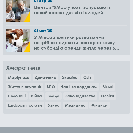
04
бер
'25
Центри "ЯМаріуполь" запускають
новий проєкт для літніх людей
28
лют
'25
У Мінсоцполітики розповіли чи
потрібно подавати повторно заяву
на субсидію оренди житла через 6
місяців
Хмара тегів
Маріуполь
Донеччина
Україна
Світ
Життя в окупації
ВПО
Наші за кордоном
Вільні
Полонені
Війна
Влада
Законодавство
Освіта
Цифрові послуги
Бізнес
Медицина
Фінанси