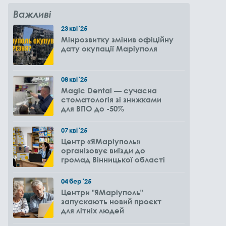
Важливі
23
кві
'25
Мінрозвитку змінив офіційну
дату окупації Маріуполя
08
кві
'25
Magic Dental — сучасна
стоматологія зі знижками
для ВПО до -50%
07
кві
'25
Центр «ЯМаріуполь»
організовує виїзди до
громад Вінницької області
04
бер
'25
Центри "ЯМаріуполь"
запускають новий проєкт
для літніх людей