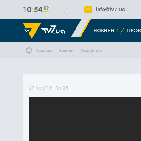
10
54
10
info@tv7.ua
НОВИНИ
ПРОЄ
Головна
Новини
Маріуполь
27
чер
'19
, 16:25