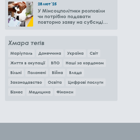
28
лют
'25
У Мінсоцполітики розповіли
чи потрібно подавати
повторно заяву на субсидію
оренди житла через 6
місяців
Хмара тегів
Маріуполь
Донеччина
Україна
Світ
Життя в окупації
ВПО
Наші за кордоном
Вільні
Полонені
Війна
Влада
Законодавство
Освіта
Цифрові послуги
Бізнес
Медицина
Фінанси