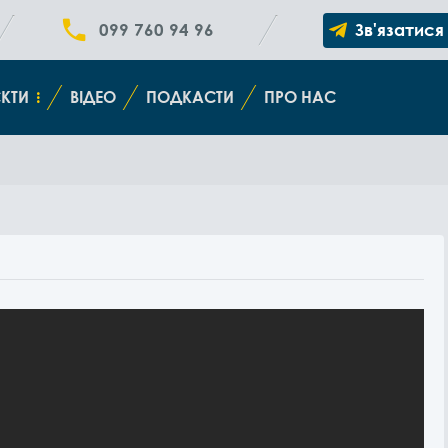
099 760 94 96
Зв'язатися
КТИ
ВІДЕО
ПОДКАСТИ
ПРО НАС